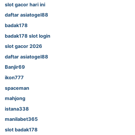
slot gacor hari ini
daftar asiatogel88
badak178
badak178 slot login
slot gacor 2026
daftar asiatogel88
Banjir69
ikon777
spaceman
mahjong
istana338
manilabet365
slot badak178