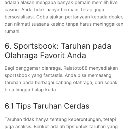
adalah alasan mengapa banyak pemain memilih live
casino. Anda tidak hanya bermain, tetapi juga
bersosialisasi. Coba ajukan pertanyaan kepada dealer,
dan nikmati suasana kasino tanpa harus meninggalkan
rumah!
6. Sportsbook: Taruhan pada
Olahraga Favorit Anda
Bagi penggemar olahraga, Rajatoto88 menyediakan
sportsbook yang fantastis. Anda bisa memasang
taruhan pada berbagai cabang olahraga, dari sepak
bola hingga balap kuda.
6.1 Tips Taruhan Cerdas
Taruhan tidak hanya tentang keberuntungan, tetapi
juga analisis. Berikut adalah tips untuk taruhan yang