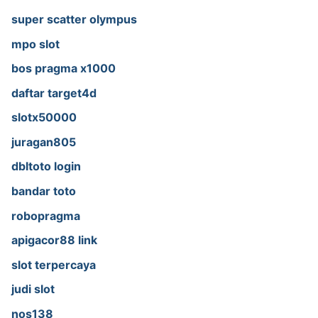
super scatter olympus
mpo slot
bos pragma x1000
daftar target4d
slotx50000
juragan805
dbltoto login
bandar toto
robopragma
apigacor88 link
slot terpercaya
judi slot
nos138