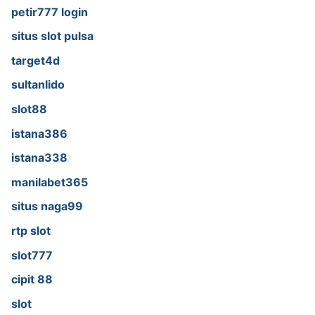
petir777 login
situs slot pulsa
target4d
sultanlido
slot88
istana386
istana338
manilabet365
situs naga99
rtp slot
slot777
cipit 88
slot