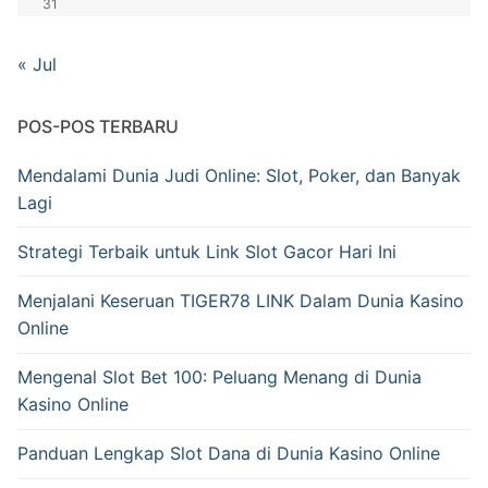
31
« Jul
POS-POS TERBARU
Mendalami Dunia Judi Online: Slot, Poker, dan Banyak
Lagi
Strategi Terbaik untuk Link Slot Gacor Hari Ini
Menjalani Keseruan TIGER78 LINK Dalam Dunia Kasino
Online
Mengenal Slot Bet 100: Peluang Menang di Dunia
Kasino Online
Panduan Lengkap Slot Dana di Dunia Kasino Online