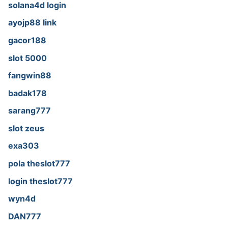
solana4d login
ayojp88 link
gacor188
slot 5000
fangwin88
badak178
sarang777
slot zeus
exa303
pola theslot777
login theslot777
wyn4d
DAN777