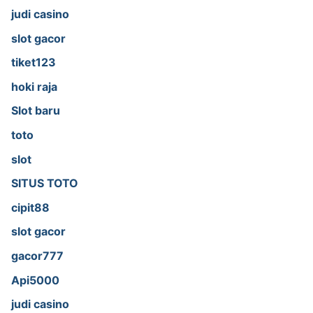
judi casino
slot gacor
tiket123
hoki raja
Slot baru
toto
slot
SITUS TOTO
cipit88
slot gacor
gacor777
Api5000
judi casino