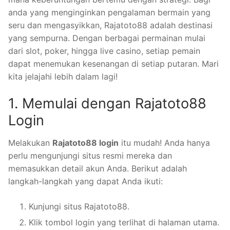
anda yang menginginkan pengalaman bermain yang
seru dan mengasyikkan, Rajatoto88 adalah destinasi
yang sempurna. Dengan berbagai permainan mulai
dari slot, poker, hingga live casino, setiap pemain
dapat menemukan kesenangan di setiap putaran. Mari
kita jelajahi lebih dalam lagi!
1. Memulai dengan Rajatoto88
Login
Melakukan
Rajatoto88 login
itu mudah! Anda hanya
perlu mengunjungi situs resmi mereka dan
memasukkan detail akun Anda. Berikut adalah
langkah-langkah yang dapat Anda ikuti:
Kunjungi situs Rajatoto88.
Klik tombol login yang terlihat di halaman utama.