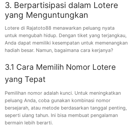
3. Berpartisipasi dalam Lotere
yang Menguntungkan
Lotere di Rajatoto88 menawarkan peluang nyata
untuk mengubah hidup. Dengan tiket yang terjangkau,
Anda dapat memiliki kesempatan untuk memenangkan
hadiah besar. Namun, bagaimana cara kerjanya?
3.1 Cara Memilih Nomor Lotere
yang Tepat
Pemilihan nomor adalah kunci. Untuk meningkatkan
peluang Anda, coba gunakan kombinasi nomor
bersejarah, atau metode berdasarkan tanggal penting,
seperti ulang tahun. Ini bisa membuat pengalaman
bermain lebih berarti.