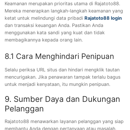
Keamanan merupakan prioritas utama di Rajatoto88.
Mereka menerapkan langkah-langkah keamanan yang
ketat untuk melindungi data pribadi
Rajatoto88 login
dan transaksi keuangan Anda. Pastikan Anda
menggunakan kata sandi yang kuat dan tidak
membagikannya kepada orang lain.
8.1 Cara Menghindari Penipuan
Selalu periksa URL situs dan hindari mengklik tautan
mencurigakan. Jika penawaran tampak terlalu bagus
untuk menjadi kenyataan, itu mungkin penipuan.
9. Sumber Daya dan Dukungan
Pelanggan
Rajatoto88 menawarkan layanan pelanggan yang siap
membantu Anda dengan pertanyaan atau masalah.