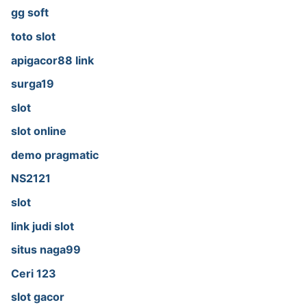
gg soft
toto slot
apigacor88 link
surga19
slot
slot online
demo pragmatic
NS2121
slot
link judi slot
situs naga99
Ceri 123
slot gacor