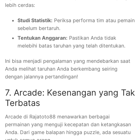
lebih cerdas:
Studi Statistik:
Periksa performa tim atau pemain
sebelum bertaruh.
Tentukan Anggaran:
Pastikan Anda tidak
melebihi batas taruhan yang telah ditentukan.
Ini bisa menjadi pengalaman yang mendebarkan saat
Anda melihat taruhan Anda berkembang seiring
dengan jalannya pertandingan!
7. Arcade: Kesenangan yang Tak
Terbatas
Arcade di Rajatoto88 menawarkan berbagai
permainan yang menguji kecepatan dan ketangkasan
Anda. Dari game balapan hingga puzzle, ada sesuatu