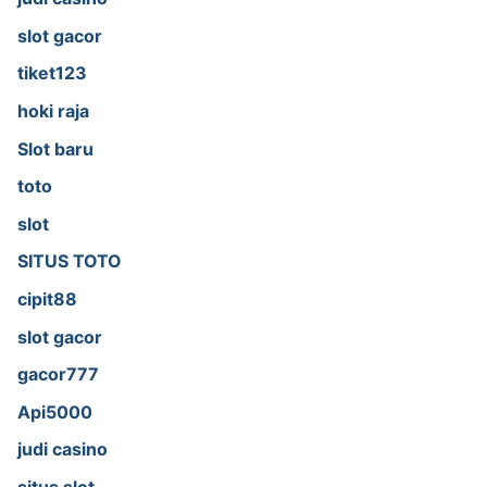
slot gacor
tiket123
hoki raja
Slot baru
toto
slot
SITUS TOTO
cipit88
slot gacor
gacor777
Api5000
judi casino
situs slot