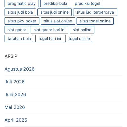
pragmatic play
prediksi bola
prediksi togel
situs judi bola
situs judi online
situs judi terpercaya
situs pkv poker
situs slot online
situs togel online
slot gacor
slot gacor hari ini
slot online
taruhan bola
togel hari ini
togel online
ARSIP
Agustus 2026
Juli 2026
Juni 2026
Mei 2026
April 2026