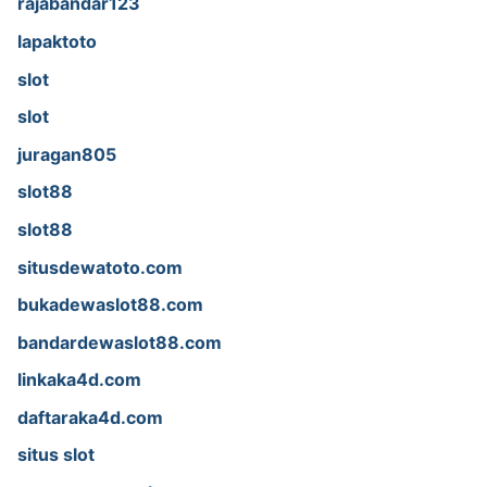
rajabandar123
lapaktoto
slot
slot
juragan805
slot88
slot88
situsdewatoto.com
bukadewaslot88.com
bandardewaslot88.com
linkaka4d.com
daftaraka4d.com
situs slot