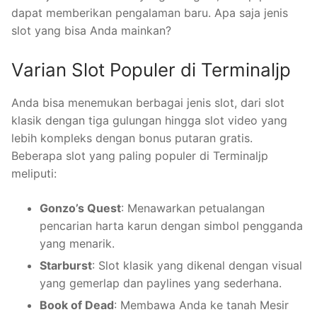
dapat memberikan pengalaman baru. Apa saja jenis
slot yang bisa Anda mainkan?
Varian Slot Populer di Terminaljp
Anda bisa menemukan berbagai jenis slot, dari slot
klasik dengan tiga gulungan hingga slot video yang
lebih kompleks dengan bonus putaran gratis.
Beberapa slot yang paling populer di Terminaljp
meliputi:
Gonzo’s Quest
: Menawarkan petualangan
pencarian harta karun dengan simbol pengganda
yang menarik.
Starburst
: Slot klasik yang dikenal dengan visual
yang gemerlap dan paylines yang sederhana.
Book of Dead
: Membawa Anda ke tanah Mesir