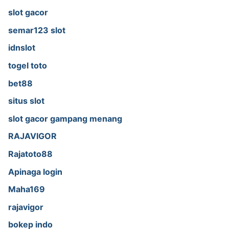
slot gacor
semar123 slot
idnslot
togel toto
bet88
situs slot
slot gacor gampang menang
RAJAVIGOR
Rajatoto88
Apinaga login
Maha169
rajavigor
bokep indo