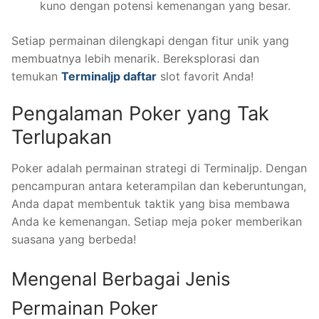
kuno dengan potensi kemenangan yang besar.
Setiap permainan dilengkapi dengan fitur unik yang
membuatnya lebih menarik. Bereksplorasi dan
temukan
Terminaljp daftar
slot favorit Anda!
Pengalaman Poker yang Tak
Terlupakan
Poker adalah permainan strategi di Terminaljp. Dengan
pencampuran antara keterampilan dan keberuntungan,
Anda dapat membentuk taktik yang bisa membawa
Anda ke kemenangan. Setiap meja poker memberikan
suasana yang berbeda!
Mengenal Berbagai Jenis
Permainan Poker