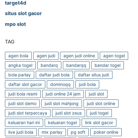
target4d
situs slot gacor
mpo slot
TAG
agen bola
agen judi
agen judi online
agen togel
angka togel
bandarq
bandarqq
bandar togel
bola parlay
daftar judi bola
daftar situs judi
daftar slot gacor
dominoqq
judi bola
judi bola resmi
judi online 24 jam
judi slot
judi slot demo
judi slot mahjong
judi slot online
judi slot terpercaya
judi slot zeus
judi togel
keluaran hari ini
keluaran togel
link slot gacor
live judi bola
mix parlay
pg soft
poker online