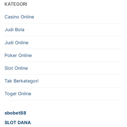
KATEGORI
Casino Online
Judi Bola
Judi Online
Poker Online
Slot Online
Tak Berkategori
Togel Online
sbobet88
SLOT DANA