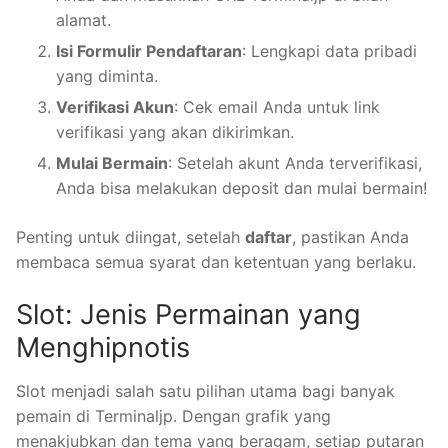
alamat.
Isi Formulir Pendaftaran
: Lengkapi data pribadi
yang diminta.
Verifikasi Akun
: Cek email Anda untuk link
verifikasi yang akan dikirimkan.
Mulai Bermain
: Setelah akunt Anda terverifikasi,
Anda bisa melakukan deposit dan mulai bermain!
Penting untuk diingat, setelah
daftar
, pastikan Anda
membaca semua syarat dan ketentuan yang berlaku.
Slot: Jenis Permainan yang
Menghipnotis
Slot menjadi salah satu pilihan utama bagi banyak
pemain di Terminaljp. Dengan grafik yang
menakjubkan dan tema yang beragam, setiap putaran