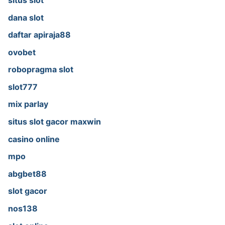
dana slot
daftar apiraja88
ovobet
robopragma slot
slot777
mix parlay
situs slot gacor maxwin
casino online
mpo
abgbet88
slot gacor
nos138