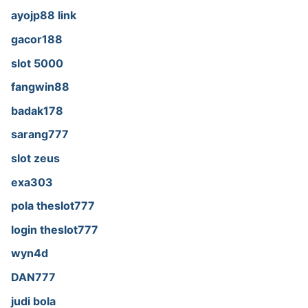
ayojp88 link
gacor188
slot 5000
fangwin88
badak178
sarang777
slot zeus
exa303
pola theslot777
login theslot777
wyn4d
DAN777
judi bola