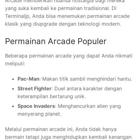
Arcade memberikan nuansa nostalgia bagi mereka
yang suka kembali ke permainan tradisional. Di
Terminaljp, Anda bisa menemukan permainan arcade
klasik yang diupgrade dengan teknologi modern.
Permainan Arcade Populer
Beberapa permainan arcade yang dapat Anda nikmati
meliputi:
Pac-Man
: Makan titik sambil menghindari hantu.
Street Fighter
: Duel antara karakter dengan
keterampilan bertarung unik.
Space Invaders
: Menghancurkan alien yang
menyerang planet.
Melalui permainan arcade ini, Anda tidak hanya
bermain tetapi juga menghidupkan kembali kenangan