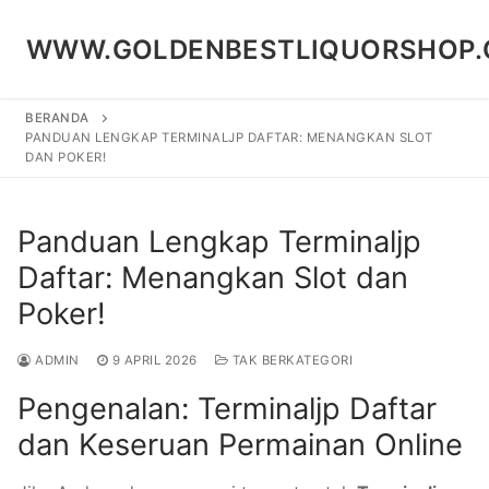
Lompat
ke
WWW.GOLDENBESTLIQUORSHOP
konten
BERANDA
Cari:
PANDUAN LENGKAP TERMINALJP DAFTAR: MENANGKAN SLOT
DAN POKER!
Panduan Lengkap Terminaljp
Daftar: Menangkan Slot dan
Poker!
ADMIN
9 APRIL 2026
TAK BERKATEGORI
Pengenalan: Terminaljp Daftar
dan Keseruan Permainan Online