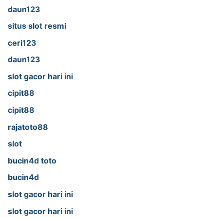
daun123
situs slot resmi
ceri123
daun123
slot gacor hari ini
cipit88
cipit88
rajatoto88
slot
bucin4d toto
bucin4d
slot gacor hari ini
slot gacor hari ini