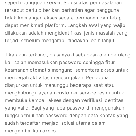
seperti gangguan server. Solusi atas permasalahan
tersebut perlu diberikan perhatian agar pengguna
tidak kehilangan akses secara permanen dan tetap
dapat menikmati platform. Langkah awal yang wajib
dilakukan adalah mengidentifikasi jenis masalah yang
terjadi sebelum mengambil tindakan lebih lanjut.
Jika akun terkunci, biasanya disebabkan oleh berulang
kali salah memasukkan password sehingga fitur
keamanan otomatis mengunci sementara akses untuk
mencegah aktivitas mencurigakan. Pengguna
dianjurkan untuk menunggu beberapa saat atau
menghubungi layanan customer service resmi untuk
membuka kembali akses dengan verifikasi identitas
yang valid. Bagi yang lupa password, menggunakan
fungsi pemulihan password dengan data kontak yang
sudah terdaftar menjadi solusi utama dalam
mengembalikan akses.