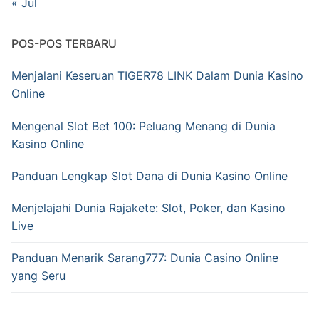
« Jul
POS-POS TERBARU
Menjalani Keseruan TIGER78 LINK Dalam Dunia Kasino
Online
Mengenal Slot Bet 100: Peluang Menang di Dunia
Kasino Online
Panduan Lengkap Slot Dana di Dunia Kasino Online
Menjelajahi Dunia Rajakete: Slot, Poker, dan Kasino
Live
Panduan Menarik Sarang777: Dunia Casino Online
yang Seru