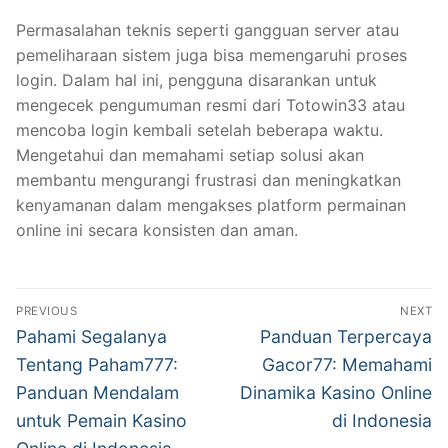
Permasalahan teknis seperti gangguan server atau
pemeliharaan sistem juga bisa memengaruhi proses
login. Dalam hal ini, pengguna disarankan untuk
mengecek pengumuman resmi dari Totowin33 atau
mencoba login kembali setelah beberapa waktu.
Mengetahui dan memahami setiap solusi akan
membantu mengurangi frustrasi dan meningkatkan
kenyamanan dalam mengakses platform permainan
online ini secara konsisten dan aman.
Navigasi
PREVIOUS
NEXT
pos
Previous
Next
Pahami Segalanya
Panduan Terpercaya
post:
post:
Tentang Paham777:
Gacor77: Memahami
Panduan Mendalam
Dinamika Kasino Online
untuk Pemain Kasino
di Indonesia