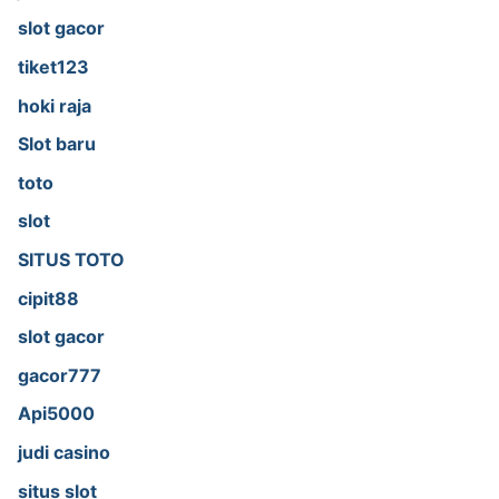
slot gacor
tiket123
hoki raja
Slot baru
toto
slot
SITUS TOTO
cipit88
slot gacor
gacor777
Api5000
judi casino
situs slot