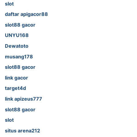
slot
daftar apigacor88
slot88 gacor
UNYU168
Dewatoto
musang178
slot88 gacor
link gacor
target4d
link apizeus777
slot88 gacor
slot
situs arena212