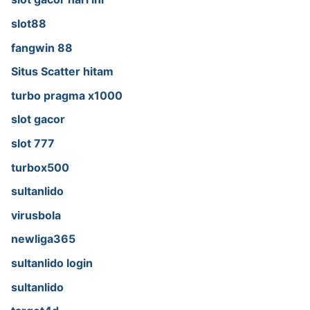
slot88
fangwin 88
Situs Scatter hitam
turbo pragma x1000
slot gacor
slot 777
turbox500
sultanlido
virusbola
newliga365
sultanlido login
sultanlido