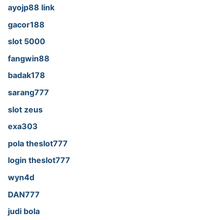
ayojp88 link
gacor188
slot 5000
fangwin88
badak178
sarang777
slot zeus
exa303
pola theslot777
login theslot777
wyn4d
DAN777
judi bola