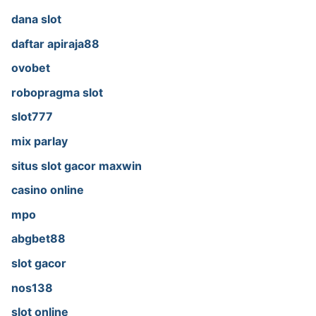
dana slot
daftar apiraja88
ovobet
robopragma slot
slot777
mix parlay
situs slot gacor maxwin
casino online
mpo
abgbet88
slot gacor
nos138
slot online