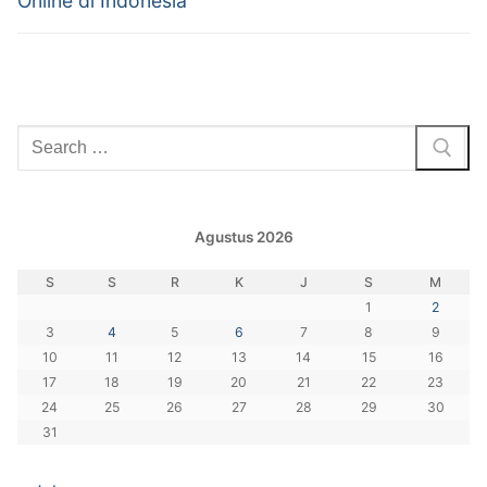
Online di Indonesia
Cari:
Agustus 2026
S
S
R
K
J
S
M
1
2
3
4
5
6
7
8
9
10
11
12
13
14
15
16
17
18
19
20
21
22
23
24
25
26
27
28
29
30
31