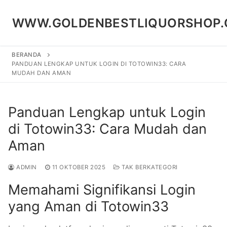
Lompat
ke
WWW.GOLDENBESTLIQUORSHOP
konten
BERANDA
Cari:
PANDUAN LENGKAP UNTUK LOGIN DI TOTOWIN33: CARA
MUDAH DAN AMAN
Panduan Lengkap untuk Login
di Totowin33: Cara Mudah dan
Aman
ADMIN
11 OKTOBER 2025
TAK BERKATEGORI
Memahami Signifikansi Login
yang Aman di Totowin33