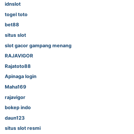
idnslot
togel toto
bet88
situs slot
slot gacor gampang menang
RAJAVIGOR
Rajatoto88
Apinaga login
Maha169
rajavigor
bokep indo
daun123
situs slot resmi