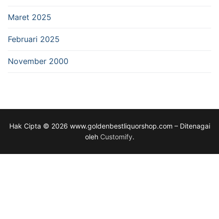
Maret 2025
Februari 2025
November 2000
Hak Cipta © 2026 www.goldenbestliquorshop.com – Ditenagai
oleh
Customify
.