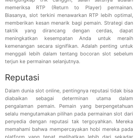
memeriksa RTP (Return to Player) permainan.
Biasanya, slot terkini menawarkan RTP lebih optimal,
memberikan kesan menarik bagi pemain. Strategi dan
taktik yang dirancang dengan cerdas, dapat
meningkatkan kesempatan Anda untuk meraih
kemenangan secara signifikan. Adalah penting untuk
menggali lebih dalam tentang bocoran slot sebelum
terjun ke permainan selanjutnya.
Reputasi
Dalam dunia slot online, pentingnya reputasi tidak bisa
diabaikan sebagai determinan utama dalam
pengalaman pemain. Pemain yang berpengetahuan
selalu mengutamakan pilihan pada permainan slot dari
penyedia dengan reputasi tak tergoyahkan. Mereka
memahami bahwa mempercayakan hobi mereka pada
platform yang tepat melibatkan lebih dari sekadar