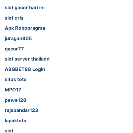
slot gacor hari ini
slot qris
Apk Robopragma
juragan805
gacor77
slot server thailand
ABGBET88 Login
situs toto
MPO17
pewe128
rajabandar123
lapaktoto
slot