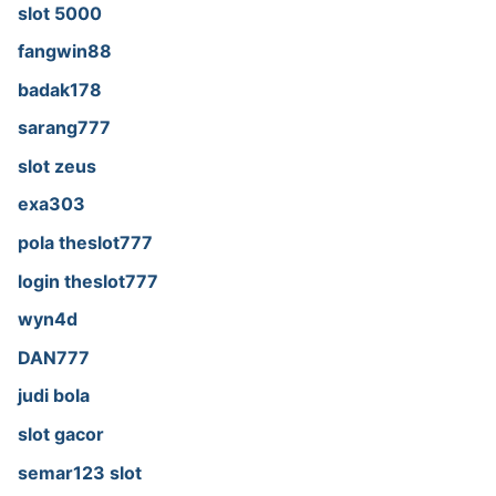
slot 5000
fangwin88
badak178
sarang777
slot zeus
exa303
pola theslot777
login theslot777
wyn4d
DAN777
judi bola
slot gacor
semar123 slot