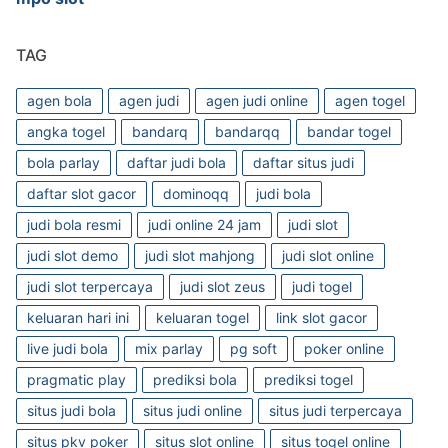
TAG
agen bola
agen judi
agen judi online
agen togel
angka togel
bandarq
bandarqq
bandar togel
bola parlay
daftar judi bola
daftar situs judi
daftar slot gacor
dominoqq
judi bola
judi bola resmi
judi online 24 jam
judi slot
judi slot demo
judi slot mahjong
judi slot online
judi slot terpercaya
judi slot zeus
judi togel
keluaran hari ini
keluaran togel
link slot gacor
live judi bola
mix parlay
pg soft
poker online
pragmatic play
prediksi bola
prediksi togel
situs judi bola
situs judi online
situs judi terpercaya
situs pkv poker
situs slot online
situs togel online