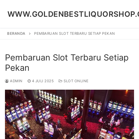
Lompat
ke
WWW.GOLDENBESTLIQUORSHOP
konten
BERANDA
PEMBARUAN SLOT TERBARU SETIAP PEKAN
Cari:
Pembaruan Slot Terbaru Setiap
Pekan
ADMIN
4 JULI 2025
SLOT ONLINE