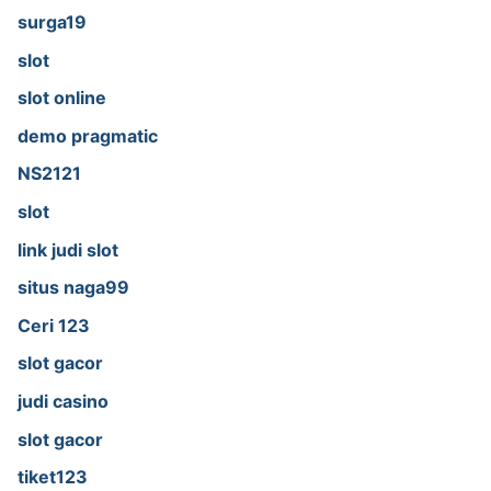
surga19
slot
slot online
demo pragmatic
NS2121
slot
link judi slot
situs naga99
Ceri 123
slot gacor
judi casino
slot gacor
tiket123