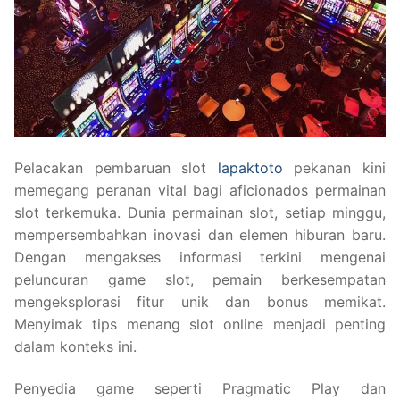
Pelacakan pembaruan slot
lapaktoto
pekanan kini
memegang peranan vital bagi aficionados permainan
slot terkemuka. Dunia permainan slot, setiap minggu,
mempersembahkan inovasi dan elemen hiburan baru.
Dengan mengakses informasi terkini mengenai
peluncuran game slot, pemain berkesempatan
mengeksplorasi fitur unik dan bonus memikat.
Menyimak tips menang slot online menjadi penting
dalam konteks ini.
Penyedia game seperti Pragmatic Play dan