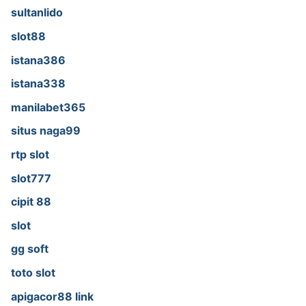
sultanlido
slot88
istana386
istana338
manilabet365
situs naga99
rtp slot
slot777
cipit 88
slot
gg soft
toto slot
apigacor88 link