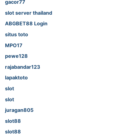
gacor77
slot server thailand
ABGBET88 Login
situs toto
MPO17
pewe128
rajabandar123
lapaktoto
slot
slot
juragan805
slot88
slot88