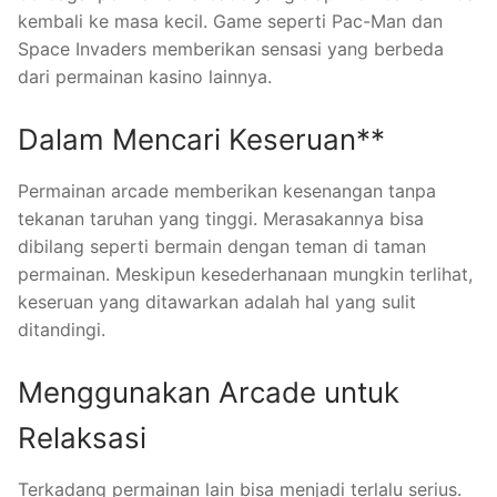
kembali ke masa kecil. Game seperti Pac-Man dan
Space Invaders memberikan sensasi yang berbeda
dari permainan kasino lainnya.
Dalam Mencari Keseruan**
Permainan arcade memberikan kesenangan tanpa
tekanan taruhan yang tinggi. Merasakannya bisa
dibilang seperti bermain dengan teman di taman
permainan. Meskipun kesederhanaan mungkin terlihat,
keseruan yang ditawarkan adalah hal yang sulit
ditandingi.
Menggunakan Arcade untuk
Relaksasi
Terkadang permainan lain bisa menjadi terlalu serius.