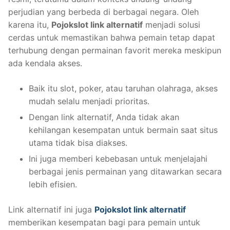
perjudian yang berbeda di berbagai negara. Oleh
karena itu,
Pojokslot link alternatif
menjadi solusi
cerdas untuk memastikan bahwa pemain tetap dapat
terhubung dengan permainan favorit mereka meskipun
ada kendala akses.
Baik itu slot, poker, atau taruhan olahraga, akses
mudah selalu menjadi prioritas.
Dengan link alternatif, Anda tidak akan
kehilangan kesempatan untuk bermain saat situs
utama tidak bisa diakses.
Ini juga memberi kebebasan untuk menjelajahi
berbagai jenis permainan yang ditawarkan secara
lebih efisien.
Link alternatif ini juga
Pojokslot link alternatif
memberikan kesempatan bagi para pemain untuk