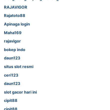
RAJAVIGOR
Rajatoto88
Apinaga login
Maha169
rajavigor
bokep indo
daun123
situs slot resmi
ceri123
daun123
slot gacor hari ini
cipit88
cipit88