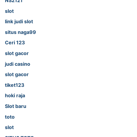
NS2121
slot
link judi slot
situs naga99
Ceri 123
slot gacor
judi casino
slot gacor
tiket123
hoki raja
Slot baru
toto
slot