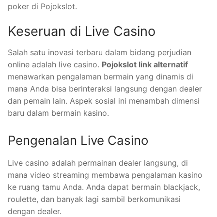
poker di Pojokslot.
Keseruan di Live Casino
Salah satu inovasi terbaru dalam bidang perjudian
online adalah live casino.
Pojokslot link alternatif
menawarkan pengalaman bermain yang dinamis di
mana Anda bisa berinteraksi langsung dengan dealer
dan pemain lain. Aspek sosial ini menambah dimensi
baru dalam bermain kasino.
Pengenalan Live Casino
Live casino adalah permainan dealer langsung, di
mana video streaming membawa pengalaman kasino
ke ruang tamu Anda. Anda dapat bermain blackjack,
roulette, dan banyak lagi sambil berkomunikasi
dengan dealer.