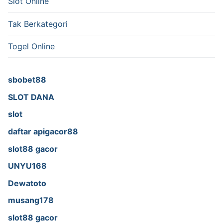
Slot Online
Tak Berkategori
Togel Online
sbobet88
SLOT DANA
slot
daftar apigacor88
slot88 gacor
UNYU168
Dewatoto
musang178
slot88 gacor