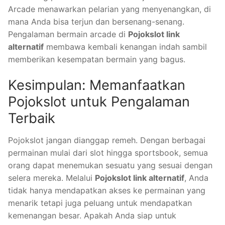
Arcade menawarkan pelarian yang menyenangkan, di
mana Anda bisa terjun dan bersenang-senang.
Pengalaman bermain arcade di
Pojokslot link
alternatif
membawa kembali kenangan indah sambil
memberikan kesempatan bermain yang bagus.
Kesimpulan: Memanfaatkan
Pojokslot untuk Pengalaman
Terbaik
Pojokslot jangan dianggap remeh. Dengan berbagai
permainan mulai dari slot hingga sportsbook, semua
orang dapat menemukan sesuatu yang sesuai dengan
selera mereka. Melalui
Pojokslot link alternatif
, Anda
tidak hanya mendapatkan akses ke permainan yang
menarik tetapi juga peluang untuk mendapatkan
kemenangan besar. Apakah Anda siap untuk