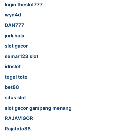
login theslot777
wyn4d
DAN777
judi bola
slot gacor
semar123 slot
idnslot
togel toto
bet88
situs slot
slot gacor gampang menang
RAJAVIGOR
Rajatoto88