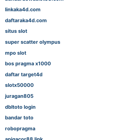
linkaka4d.com
daftaraka4d.com
situs slot
super scatter olympus
mpo slot
bos pragma x1000
daftar target4d
slotx50000
juragan805
dbltoto login
bandar toto
robopragma
apigacor88 link