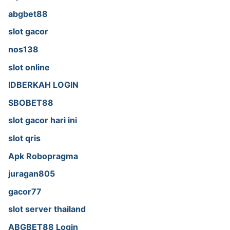
abgbet88
slot gacor
nos138
slot online
IDBERKAH LOGIN
SBOBET88
slot gacor hari ini
slot qris
Apk Robopragma
juragan805
gacor77
slot server thailand
ABGBET88 Login