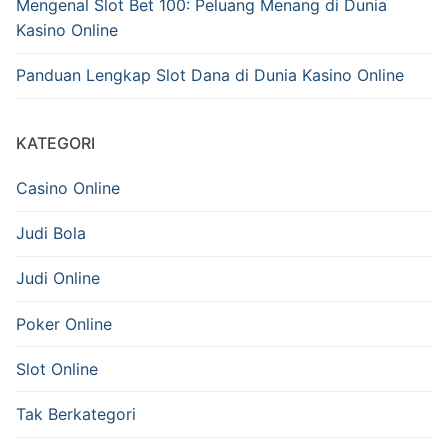
Mengenal Slot Bet 100: Peluang Menang di Dunia
Kasino Online
Panduan Lengkap Slot Dana di Dunia Kasino Online
KATEGORI
Casino Online
Judi Bola
Judi Online
Poker Online
Slot Online
Tak Berkategori