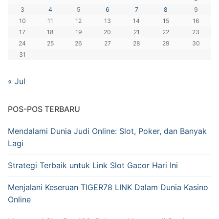
3
4
5
6
7
8
9
10
11
12
13
14
15
16
17
18
19
20
21
22
23
24
25
26
27
28
29
30
31
« Jul
POS-POS TERBARU
Mendalami Dunia Judi Online: Slot, Poker, dan Banyak
Lagi
Strategi Terbaik untuk Link Slot Gacor Hari Ini
Menjalani Keseruan TIGER78 LINK Dalam Dunia Kasino
Online