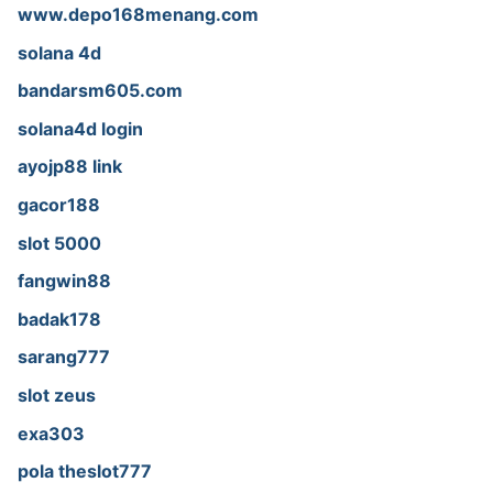
www.depo168menang.com
solana 4d
bandarsm605.com
solana4d login
ayojp88 link
gacor188
slot 5000
fangwin88
badak178
sarang777
slot zeus
exa303
pola theslot777