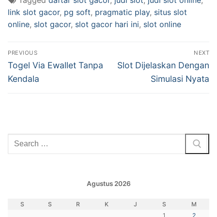
Tagged
daftar slot gacor
,
judi slot
,
judi slot online
,
link slot gacor
,
pg soft
,
pragmatic play
,
situs slot
online
,
slot gacor
,
slot gacor hari ini
,
slot online
Navigasi
PREVIOUS
NEXT
pos
Previous
Next
Togel Via Ewallet Tanpa
Slot Dijelaskan Dengan
post:
post:
Kendala
Simulasi Nyata
Cari:
Agustus 2026
S
S
R
K
J
S
M
1
2