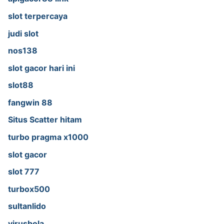
slot terpercaya
judi slot
nos138
slot gacor hari ini
slot88
fangwin 88
Situs Scatter hitam
turbo pragma x1000
slot gacor
slot 777
turbox500
sultanlido
virusbola