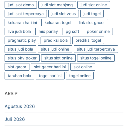
judi slot demo
judi slot mahjong
judi slot online
judi slot terpercaya
judi slot zeus
judi togel
keluaran hari ini
keluaran togel
link slot gacor
live judi bola
mix parlay
pg soft
poker online
pragmatic play
prediksi bola
prediksi togel
situs judi bola
situs judi online
situs judi terpercaya
situs pkv poker
situs slot online
situs togel online
slot gacor
slot gacor hari ini
slot online
taruhan bola
togel hari ini
togel online
ARSIP
Agustus 2026
Juli 2026