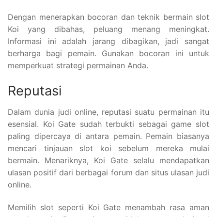
Dengan menerapkan bocoran dan teknik bermain slot
Koi yang dibahas, peluang menang meningkat.
Informasi ini adalah jarang dibagikan, jadi sangat
berharga bagi pemain. Gunakan bocoran ini untuk
memperkuat strategi permainan Anda.
Reputasi
Dalam dunia judi online, reputasi suatu permainan itu
esensial. Koi Gate sudah terbukti sebagai game slot
paling dipercaya di antara pemain. Pemain biasanya
mencari tinjauan slot koi sebelum mereka mulai
bermain. Menariknya, Koi Gate selalu mendapatkan
ulasan positif dari berbagai forum dan situs ulasan judi
online.
Memilih slot seperti Koi Gate menambah rasa aman