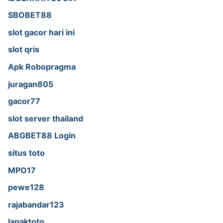
SBOBET88
slot gacor hari ini
slot qris
Apk Robopragma
juragan805
gacor77
slot server thailand
ABGBET88 Login
situs toto
MPO17
pewe128
rajabandar123
lapaktoto