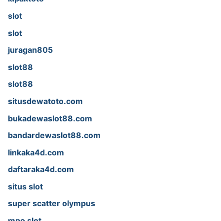
slot
slot
juragan805
slot88
slot88
situsdewatoto.com
bukadewaslot88.com
bandardewaslot88.com
linkaka4d.com
daftaraka4d.com
situs slot
super scatter olympus
mpo slot