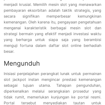
menjadi krusial. Memilih mesin slot yang menawarkan
pembayaran eksorbitan adalah taktik strategis, yang
secara signifikan memperbesar kemungkinan
kemenangan. Oleh karena itu, pengayaan pengetahuan
mengenai karakteristik berbagai mesin slot dan
strategi bermain yang efektif menjadi investasi waktu
yang berharga untuk siapa saja yang berambisi
menguji fortuna dalam daftar slot online berhadiah
besar.
Mengunduh
Inisiasi penjelajahan perangkat lunak untuk permainan
slot jackpot instan mengincar prestasi kemenangan
sebagai tujuan utama. Tahapan pengunduhan,
diperkenalkan melalui serangkaian prosedur yang
tidak rumit, memerlukan kunjungan ke portal resmi.
Portal tersebut menyediakan tautan untuk