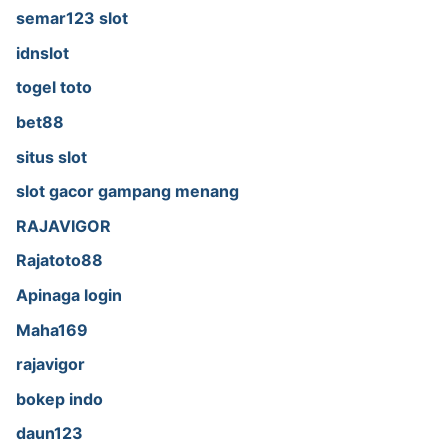
semar123 slot
idnslot
togel toto
bet88
situs slot
slot gacor gampang menang
RAJAVIGOR
Rajatoto88
Apinaga login
Maha169
rajavigor
bokep indo
daun123