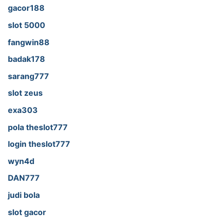
gacor188
slot 5000
fangwin88
badak178
sarang777
slot zeus
exa303
pola theslot777
login theslot777
wyn4d
DAN777
judi bola
slot gacor