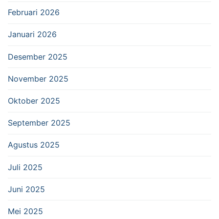
Februari 2026
Januari 2026
Desember 2025
November 2025
Oktober 2025
September 2025
Agustus 2025
Juli 2025
Juni 2025
Mei 2025