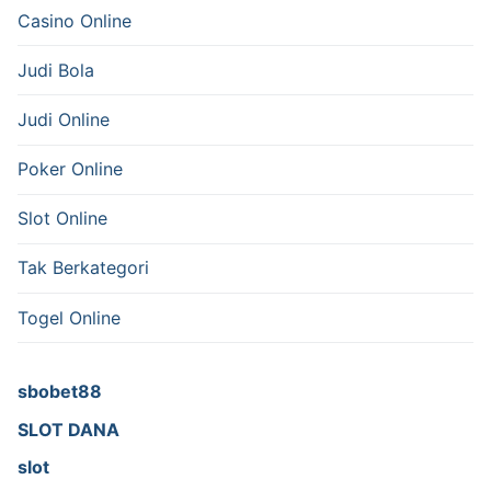
Casino Online
Judi Bola
Judi Online
Poker Online
Slot Online
Tak Berkategori
Togel Online
sbobet88
SLOT DANA
slot