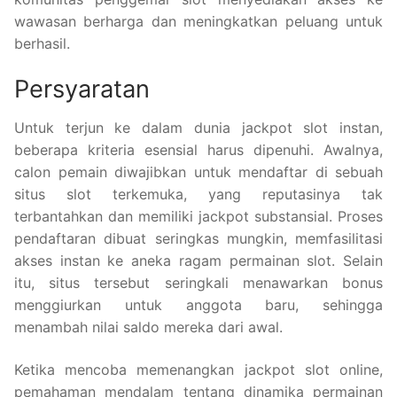
wawasan berharga dan meningkatkan peluang untuk
berhasil.
Persyaratan
Untuk terjun ke dalam dunia jackpot slot instan,
beberapa kriteria esensial harus dipenuhi. Awalnya,
calon pemain diwajibkan untuk mendaftar di sebuah
situs slot terkemuka, yang reputasinya tak
terbantahkan dan memiliki jackpot substansial. Proses
pendaftaran dibuat seringkas mungkin, memfasilitasi
akses instan ke aneka ragam permainan slot. Selain
itu, situs tersebut seringkali menawarkan bonus
menggiurkan untuk anggota baru, sehingga
menambah nilai saldo mereka dari awal.
Ketika mencoba memenangkan jackpot slot online,
pemahaman mendalam tentang dinamika permainan