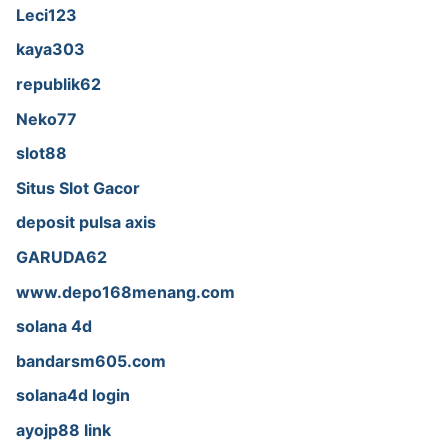
Leci123
kaya303
republik62
Neko77
slot88
Situs Slot Gacor
deposit pulsa axis
GARUDA62
www.depo168menang.com
solana 4d
bandarsm605.com
solana4d login
ayojp88 link