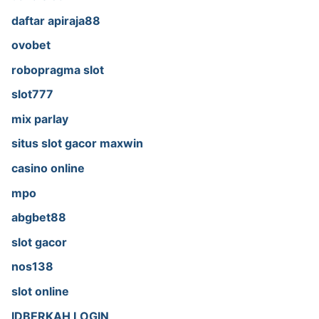
daftar apiraja88
ovobet
robopragma slot
slot777
mix parlay
situs slot gacor maxwin
casino online
mpo
abgbet88
slot gacor
nos138
slot online
IDBERKAH LOGIN