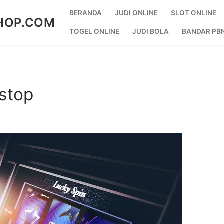
BERANDA
JUDI ONLINE
SLOT ONLINE
HOP.COM
TOGEL ONLINE
JUDI BOLA
BANDAR PB
stop