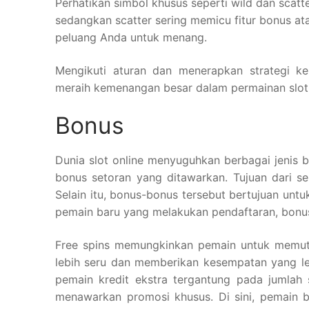
Perhatikan simbol khusus seperti wild dan scat
sedangkan scatter sering memicu fitur bonus at
peluang Anda untuk menang.
Mengikuti aturan dan menerapkan strategi 
meraih kemenangan besar dalam permainan slot 
Bonus
Dunia slot online menyuguhkan berbagai jenis 
bonus setoran yang ditawarkan. Tujuan dari 
Selain itu, bonus-bonus tersebut bertujuan un
pemain baru yang melakukan pendaftaran, bonus
Free spins memungkinkan pemain untuk memutar
lebih seru dan memberikan kesempatan yang le
pemain kredit ekstra tergantung pada jumlah
menawarkan promosi khusus. Di sini, pemain 