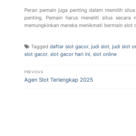
Peran pemain juga penting dalam memilih situs 
penting. Pemain harus meneliti situs secara
memungkinkan mereka menikmati bermain slot 
Tagged
daftar slot gacor
,
judi slot
,
judi slot o
slot gacor
,
slot gacor hari ini
,
slot online
Navigasi
PREVIOUS
Previous
pos
Agen Slot Terlengkap 2025
post: