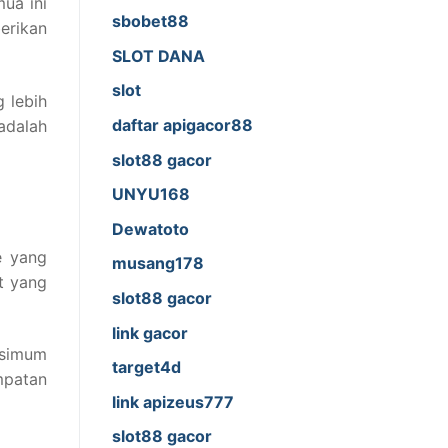
mua ini
sbobet88
erikan
SLOT DANA
slot
 lebih
daftar apigacor88
adalah
slot88 gacor
UNYU168
Dewatoto
e yang
musang178
t yang
slot88 gacor
link gacor
ksimum
target4d
mpatan
link apizeus777
slot88 gacor