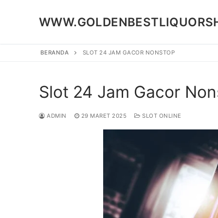
Lompat
ke
WWW.GOLDENBESTLIQUORS
konten
BERANDA
SLOT 24 JAM GACOR NONSTOP
Slot 24 Jam Gacor Non
ADMIN
29 MARET 2025
SLOT ONLINE