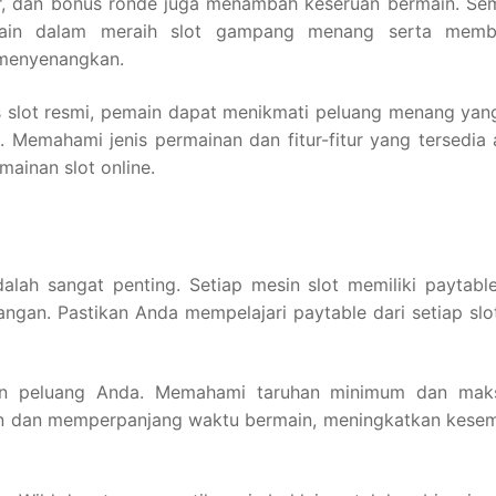
 liar, dan bonus ronde juga menambah keseruan bermain. Se
main dalam meraih slot gampang menang serta memb
 menyenangkan.
s slot resmi, pemain dapat menikmati peluang menang yang
 Memahami jenis permainan dan fitur-fitur yang tersedia 
ainan slot online.
alah sangat penting. Setiap mesin slot memiliki paytabl
ngan. Pastikan Anda mempelajari paytable dari setiap slo
kan peluang Anda. Memahami taruhan minimum dan ma
an dan memperpanjang waktu bermain, meningkatkan kese