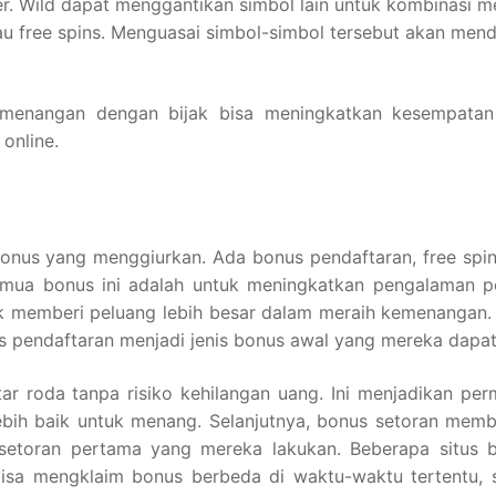
ter. Wild dapat menggantikan simbol lain untuk kombinasi m
au free spins. Menguasai simbol-simbol tersebut akan men
kemenangan dengan bijak bisa meningkatkan kesempata
online.
bonus yang menggiurkan. Ada bonus pendaftaran, free spin
semua bonus ini adalah untuk meningkatkan pengalaman p
tuk memberi peluang lebih besar dalam meraih kemenangan.
 pendaftaran menjadi jenis bonus awal yang mereka dapat
 roda tanpa risiko kehilangan uang. Ini menjadikan per
bih baik untuk menang. Selanjutnya, bonus setoran memb
 setoran pertama yang mereka lakukan. Beberapa situs 
bisa mengklaim bonus berbeda di waktu-waktu tertentu, 