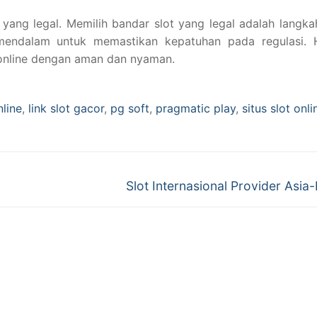
yang legal. Memilih bandar slot yang legal adalah langka
 mendalam untuk memastikan kepatuhan pada regulasi. H
online dengan aman dan nyaman.
nline
,
link slot gacor
,
pg soft
,
pragmatic play
,
situs slot onli
Next
Slot Internasional Provider Asia
post: