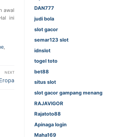
DAN777
h awal
al ini
judi bola
slot gacor
semar123 slot
ne
,
idnslot
togel toto
bet88
NEXT
-Eropa
situs slot
slot gacor gampang menang
RAJAVIGOR
Rajatoto88
Apinaga login
Maha169