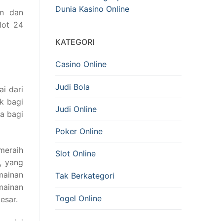
Dunia Kasino Online
an dan
lot 24
KATEGORI
Casino Online
Judi Bola
i dari
k bagi
Judi Online
a bagi
Poker Online
meraih
Slot Online
, yang
mainan
Tak Berkategori
mainan
Togel Online
esar.