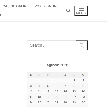
CASINO ONLINE
POKER ONLINE
MENU
N
Cari:
Cari:
Agustus 2026
S
S
R
K
J
S
M
1
2
3
4
5
6
7
8
9
10
11
12
13
14
15
16
17
18
19
20
21
22
23
24
25
26
27
28
29
30