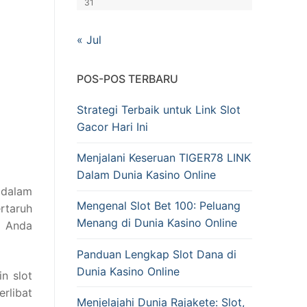
31
« Jul
POS-POS TERBARU
Strategi Terbaik untuk Link Slot
Gacor Hari Ini
Menjalani Keseruan TIGER78 LINK
Dalam Dunia Kasino Online
 dalam
Mengenal Slot Bet 100: Peluang
rtaruh
Menang di Dunia Kasino Online
l Anda
Panduan Lengkap Slot Dana di
Dunia Kasino Online
n slot
rlibat
Menjelajahi Dunia Rajakete: Slot,