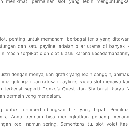
kan menikmati permainan slot yang lebih menguntungk
slot, penting untuk memahami berbagai jenis yang ditawar
ulungan dan satu payline, adalah pilar utama di banyak k
n masih terpikat oleh slot klasik karena kesederhanaann
ndustri dengan menyajikan grafik yang lebih canggih, anima
lima gulungan dan ratusan paylines, video slot menawarkan
terkenal seperti Gonzo’s Quest dan Starburst, karya N
man bermain yang mendalam.
ng untuk mempertimbangkan trik yang tepat. Pemiliha
 cara Anda bermain bisa meningkatkan peluang menang
gan kecil namun sering. Sementara itu, slot volatilitas 