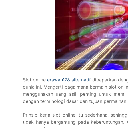
Slot online
erawan178 alternatif
dipaparkan deng
dunia ini. Mengerti bagaimana bermain slot onl
menggunakan uang asli, penting untuk memili
dengan terminologi dasar dan tujuan permainan s
Prinsip kerja slot online itu sederhana, sehi
tidak hanya bergantung pada keberuntungan. A