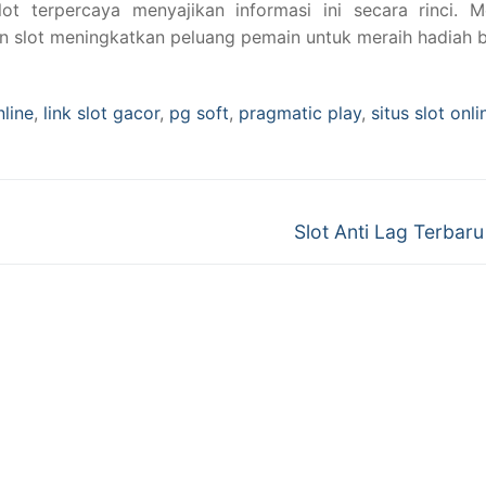
t terpercaya menyajikan informasi ini secara rinci. Me
 slot meningkatkan peluang pemain untuk meraih hadiah b
nline
,
link slot gacor
,
pg soft
,
pragmatic play
,
situs slot onli
Next
Slot Anti Lag Terbar
post: