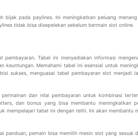
ruh bijak pada paylines. Ini meningkatkan peluang menang
ines tidak bisa disepelekan sebelum bermain slot online.
el pembayaran. Tabel ini menyediakan informasi mengenai
n keuntungan. Memahami tabel ini esensial untuk mening
si sukses, menguasai tabel pembayaran slot menjadi l
permainan dan nilai pembayaran untuk kombinasi tertent
scatters, dan bonus yang bisa membantu meningkatkan p
uk mempelajari tabel ini dengan teliti. Ini akan membantu 
 panduan, pemain bisa memilih mesin slot yang sesuai 