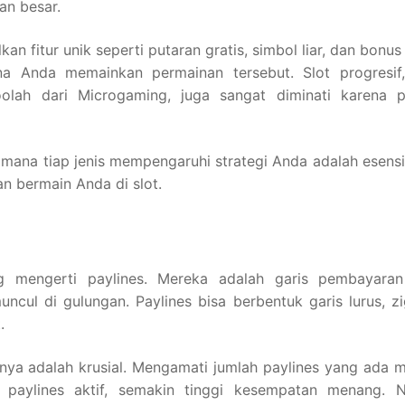
n besar.
n fitur unik seperti putaran gratis, simbol liar, dan bonu
na Anda memainkan permainan tersebut. Slot progresif
lah dari Microgaming, juga sangat diminati karena p
ana tiap jenis mempengaruhi strategi Anda adalah esensia
 bermain Anda di slot.
ing mengerti paylines. Mereka adalah garis pembayara
cul di gulungan. Paylines bisa berbentuk garis lurus, zi
.
nya adalah krusial. Mengamati jumlah paylines yang ada m
k paylines aktif, semakin tinggi kesempatan menang. 