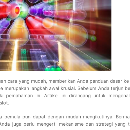
an cara yang mudah, memberikan Anda panduan dasar ke
ine merupakan langkah awal krusial. Sebelum Anda terjun be
ki pemahaman ini. Artikel ini dirancang untuk mengena
lot.
ngga pemula pun dapat dengan mudah mengikutinya. Bermai
nda juga perlu mengerti mekanisme dan strategi yang te