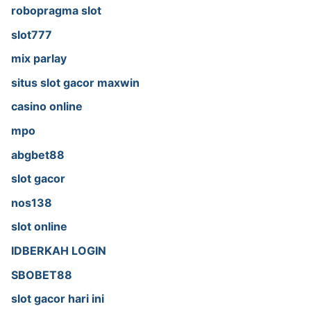
robopragma slot
slot777
mix parlay
situs slot gacor maxwin
casino online
mpo
abgbet88
slot gacor
nos138
slot online
IDBERKAH LOGIN
SBOBET88
slot gacor hari ini