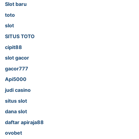
Slot baru
toto
slot
SITUS TOTO
cipit88
slot gacor
gacor777
Api5000
judi casino
situs slot
dana slot
daftar apiraja88
ovobet