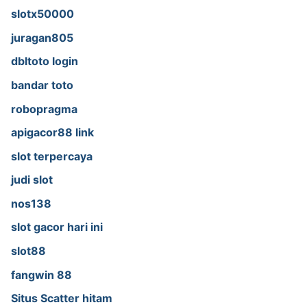
slotx50000
juragan805
dbltoto login
bandar toto
robopragma
apigacor88 link
slot terpercaya
judi slot
nos138
slot gacor hari ini
slot88
fangwin 88
Situs Scatter hitam