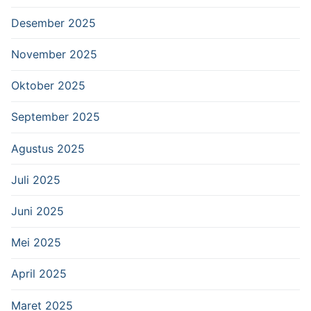
Desember 2025
November 2025
Oktober 2025
September 2025
Agustus 2025
Juli 2025
Juni 2025
Mei 2025
April 2025
Maret 2025