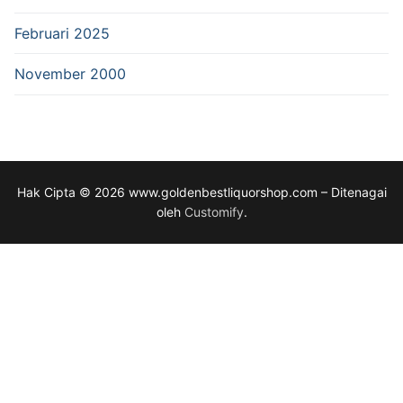
Februari 2025
November 2000
Hak Cipta © 2026 www.goldenbestliquorshop.com – Ditenagai
oleh
Customify
.