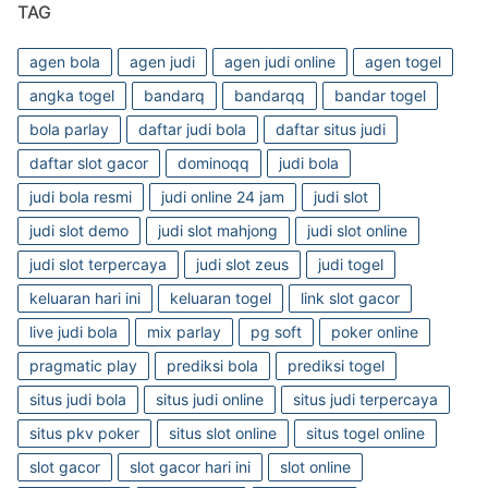
TAG
agen bola
agen judi
agen judi online
agen togel
angka togel
bandarq
bandarqq
bandar togel
bola parlay
daftar judi bola
daftar situs judi
daftar slot gacor
dominoqq
judi bola
judi bola resmi
judi online 24 jam
judi slot
judi slot demo
judi slot mahjong
judi slot online
judi slot terpercaya
judi slot zeus
judi togel
keluaran hari ini
keluaran togel
link slot gacor
live judi bola
mix parlay
pg soft
poker online
pragmatic play
prediksi bola
prediksi togel
situs judi bola
situs judi online
situs judi terpercaya
situs pkv poker
situs slot online
situs togel online
slot gacor
slot gacor hari ini
slot online