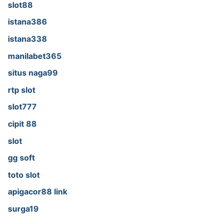
slot88
istana386
istana338
manilabet365
situs naga99
rtp slot
slot777
cipit 88
slot
gg soft
toto slot
apigacor88 link
surga19