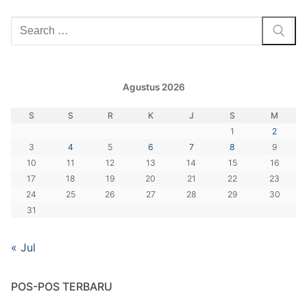
Cari:
Agustus 2026
S
S
R
K
J
S
M
1
2
3
4
5
6
7
8
9
10
11
12
13
14
15
16
17
18
19
20
21
22
23
24
25
26
27
28
29
30
31
« Jul
POS-POS TERBARU