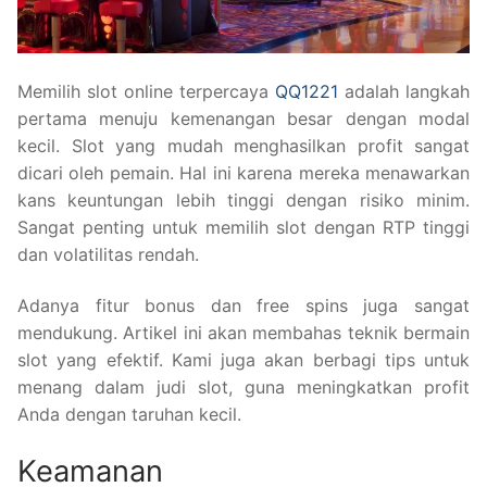
Memilih slot online terpercaya
QQ1221
adalah langkah
pertama menuju kemenangan besar dengan modal
kecil. Slot yang mudah menghasilkan profit sangat
dicari oleh pemain. Hal ini karena mereka menawarkan
kans keuntungan lebih tinggi dengan risiko minim.
Sangat penting untuk memilih slot dengan RTP tinggi
dan volatilitas rendah.
Adanya fitur bonus dan free spins juga sangat
mendukung. Artikel ini akan membahas teknik bermain
slot yang efektif. Kami juga akan berbagi tips untuk
menang dalam judi slot, guna meningkatkan profit
Anda dengan taruhan kecil.
Keamanan