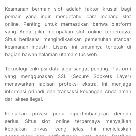
Keamanan bermain slot adalah faktor krusial bagi
pemain yang ingin mengetahui cara menang slot
online. Penting untuk memastikan bahwa platform
yang Anda pilih merupakan slot online terpercaya.
Situs berlisensi mengindikasikan pemenuhan standar
keamanan industri. Lisensi ini umumnya terletak di
bagian bawah halaman utama situs web.
Teknologi enkripsi data juga sangat penting. Platform
yang menggunakan SSL (Secure Sockets Layer)
menawarkan lapisan proteksi ekstra. Ini menjaga
informasi pribadi dan transaksi keuangan Anda aman
dari akses ilegal.
Kebijakan privasi perlu dipertimbangkan dengan
serius. Situs slot online terpercaya menyajikan
kebijakan privasi yang jelas. Ini menjelaskan