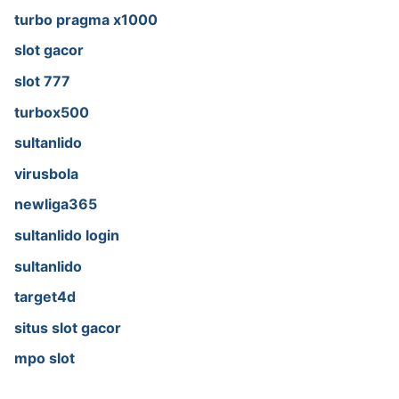
turbo pragma x1000
slot gacor
slot 777
turbox500
sultanlido
virusbola
newliga365
sultanlido login
sultanlido
target4d
situs slot gacor
mpo slot