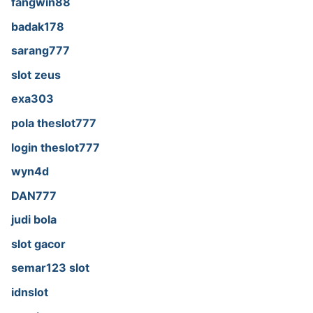
fangwin88
badak178
sarang777
slot zeus
exa303
pola theslot777
login theslot777
wyn4d
DAN777
judi bola
slot gacor
semar123 slot
idnslot