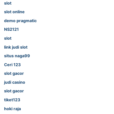
slot
slot online
demo pragmatic
NS2121
slot
link judi slot
situs naga99
Ceri 123
slot gacor
judi casino
slot gacor
tiket123
hoki raja