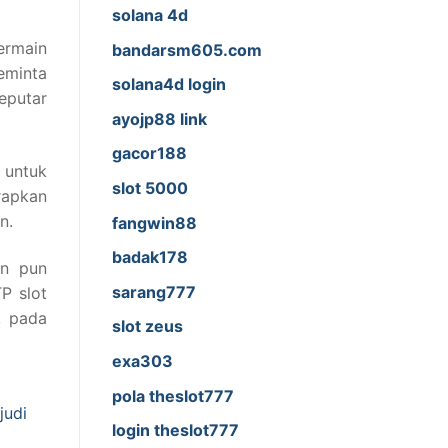
solana 4d
ermain
bandarsm605.com
eminta
solana4d login
eputar
ayojp88 link
gacor188
 untuk
slot 5000
rapkan
n.
fangwin88
badak178
an pun
sarang777
P slot
, pada
slot zeus
exa303
pola theslot777
judi
login theslot777