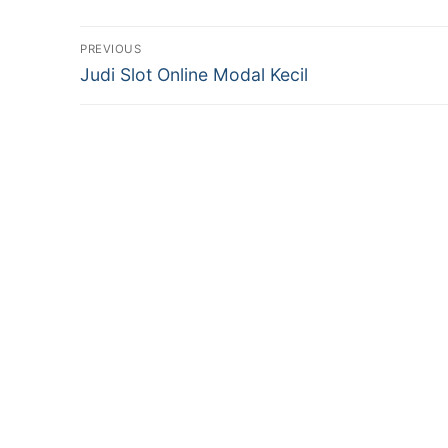
Navigasi
PREVIOUS
Previous
pos
Judi Slot Online Modal Kecil
post: