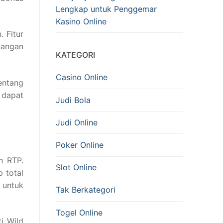
Lengkap untuk Penggemar
Kasino Online
 Fitur
nangan
KATEGORI
Casino Online
entang
 dapat
Judi Bola
Judi Online
Poker Online
n RTP.
Slot Online
 total
 untuk
Tak Berkategori
Togel Online
i Wild