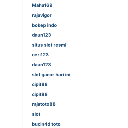
Maha169
rajavigor
bokep indo
daun123
situs slot resmi
ceri123
daun123
slot gacor hari ini
cipit88
cipit88
rajatoto88
slot
bucin4d toto