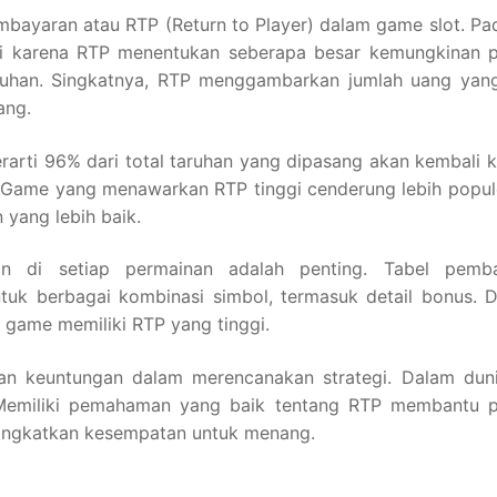
bayaran atau RTP (Return to Player) dalam game slot. Pad
ni karena RTP menentukan seberapa besar kemungkinan 
ruhan. Singkatnya, RTP menggambarkan jumlah uang yan
ang.
rarti 96% dari total taruhan yang dipasang akan kembali 
. Game yang menawarkan RTP tinggi cenderung lebih popule
yang lebih baik.
 di setiap permainan adalah penting. Tabel pemba
tuk berbagai kombinasi simbol, termasuk detail bonus. 
 game memiliki RTP yang tinggi.
n keuntungan dalam merencanakan strategi. Dalam duni
. Memiliki pemahaman yang baik tentang RTP membantu 
eningkatkan kesempatan untuk menang.