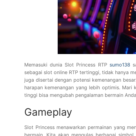
Memasuki dunia Slot Princess RTP
sumo138
sa
sebagai slot online RTP tertinggi, tidak hany
juga disertai dengan potensi kemenangan besar.
harapan kemenangan yang lebih optimis. Mari 
tinggi bisa mengubah pengalaman bermain Anda 
Gameplay
Slot Princess menawarkan permainan yang men
bermain. Kita akan mengulas berbagai simbol 