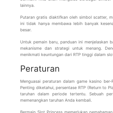
lainnya.
Putaran gratis diaktifkan oleh simbol scatter
ini tidak hanya membawa lebih banyak kese
besar.
Untuk pemain baru, panduan ini menjelaskan b
mekanisme dan strategi untuk menang. Den
menikmati keuntungan dari RTP tinggi dalam slot 
Peraturan
Menguasai peraturan dalam game kasino ber-RT
Penting diketahui, persentase RTP (Return to 
taruhan dalam periode tertentu. Sebuah per
memenangkan taruhan Anda kembali.
Bermain Slot Princess memerlukan pemahaman 