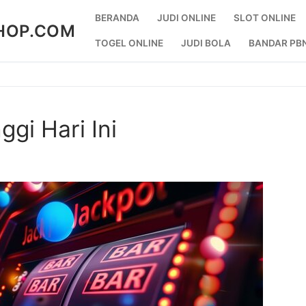
BERANDA
JUDI ONLINE
SLOT ONLINE
HOP.COM
TOGEL ONLINE
JUDI BOLA
BANDAR PB
ggi Hari Ini