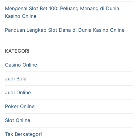
Mengenal Slot Bet 100: Peluang Menang di Dunia
Kasino Online
Panduan Lengkap Slot Dana di Dunia Kasino Online
KATEGORI
Casino Online
Judi Bola
Judi Online
Poker Online
Slot Online
Tak Berkategori