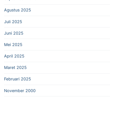
Agustus 2025
Juli 2025
Juni 2025
Mei 2025
April 2025
Maret 2025
Februari 2025
November 2000