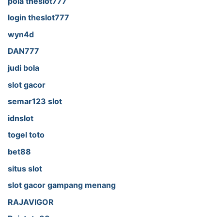
pola theslot777
login theslot777
wyn4d
DAN777
judi bola
slot gacor
semar123 slot
idnslot
togel toto
bet88
situs slot
slot gacor gampang menang
RAJAVIGOR