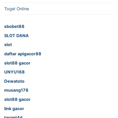
Togel Online
sbobet88
SLOT DANA
slot
daftar apigacor88
slot88 gacor
UNYU168
Dewatoto
musang178
slot88 gacor
link gacor
target4d