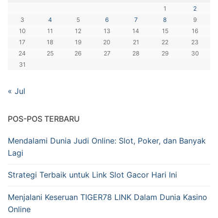
1
2
3
4
5
6
7
8
9
10
11
12
13
14
15
16
17
18
19
20
21
22
23
24
25
26
27
28
29
30
31
« Jul
POS-POS TERBARU
Mendalami Dunia Judi Online: Slot, Poker, dan Banyak
Lagi
Strategi Terbaik untuk Link Slot Gacor Hari Ini
Menjalani Keseruan TIGER78 LINK Dalam Dunia Kasino
Online