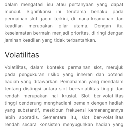
dalam mengatasi isu atau pertanyaan yang dapat
muncul. Signifikansi ini terutama berlaku pada
permainan slot gacor terkini, di mana keamanan dan
keadilan merupakan pilar utama. Dengan itu,
keselamatan bermain menjadi prioritas, diiringi dengan
jaminan keadilan yang tidak terbantahkan.
Volatilitas
Volatilitas, dalam konteks permainan slot, merujuk
pada pengukuran risiko yang inheren dan potensi
hadiah yang ditawarkan. Pemahaman yang mendalam
tentang distingsi antara slot ber-volatilitas tinggi dan
rendah merupakan hal krusial. Slot ber-volatilitas
tinggi cenderung menghadiahi pemain dengan hadiah
yang substantif, meskipun frekuensi kemenangannya
lebih sporadis. Sementara itu, slot ber-volatilitas
rendah secara konsisten menyuguhkan hadiah yang