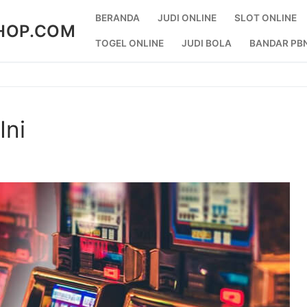
BERANDA
JUDI ONLINE
SLOT ONLINE
HOP.COM
TOGEL ONLINE
JUDI BOLA
BANDAR PB
Ini