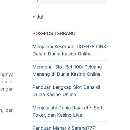
31
« Jul
POS-POS TERBARU
Menjalani Keseruan TIGER78 LINK
Dalam Dunia Kasino Online
Mengenal Slot Bet 100: Peluang
Menang di Dunia Kasino Online
angnya
dia di
Panduan Lengkap Slot Dana di
dengan
Dunia Kasino Online
Menjelajahi Dunia Rajakete: Slot,
n, dan
Poker, dan Kasino Live
Panduan Menarik Sarang777: