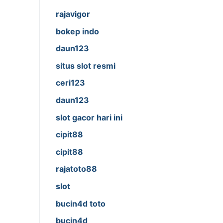
rajavigor
bokep indo
daun123
situs slot resmi
ceri123
daun123
slot gacor hari ini
cipit88
cipit88
rajatoto88
slot
bucin4d toto
bucin4d