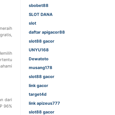
sbobet88
SLOT DANA
slot
meraih
daftar apigacor88
ratis,
slot88 gacor
UNYU168
emilih
Dewatoto
rtentu
mahami
musang178
slot88 gacor
link gacor
target4d
n dari
link apizeus777
TP 96%
slot88 gacor