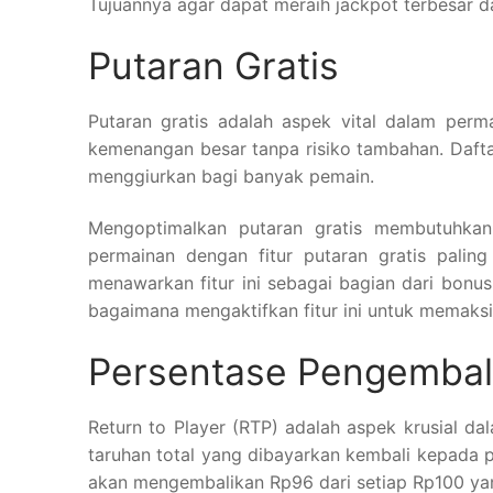
Tujuannya agar dapat meraih jackpot terbesar 
Putaran Gratis
Putaran gratis adalah aspek vital dalam per
kemenangan besar tanpa risiko tambahan. Daftar
menggiurkan bagi banyak pemain.
Mengoptimalkan putaran gratis membutuhkan
permainan dengan fitur putaran gratis palin
menawarkan fitur ini sebagai bagian dari bonus
bagaimana mengaktifkan fitur ini untuk memaks
Persentase Pengembal
Return to Player (RTP) adalah aspek krusial da
taruhan total yang dibayarkan kembali kepada 
akan mengembalikan Rp96 dari setiap Rp100 ya