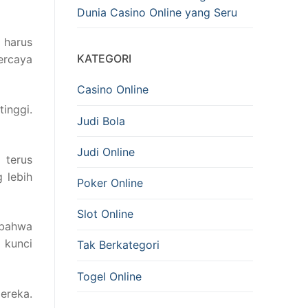
Dunia Casino Online yang Seru
 harus
KATEGORI
ercaya
Casino Online
inggi.
Judi Bola
Judi Online
 terus
 lebih
Poker Online
Slot Online
 bahwa
 kunci
Tak Berkategori
Togel Online
ereka.