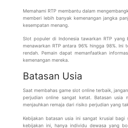
Memahami RTP membantu dalam mengembangkan st
memberi lebih banyak kemenangan jangka panj
kesempatan menang.
Slot populer di Indonesia tawarkan RTP yang
menawarkan RTP antara 96% hingga 98%. Ini t
rendah. Pemain dapat memanfaatkan informas
kemenangan mereka.
Batasan Usia
Saat membahas game slot online terbaik, jangan
perjudian online sangat ketat. Batasan usia 
menjauhkan remaja dari risiko perjudian yang tak
Kebijakan batasan usia ini sangat krusial bag
kebijakan ini, hanya individu dewasa yang b