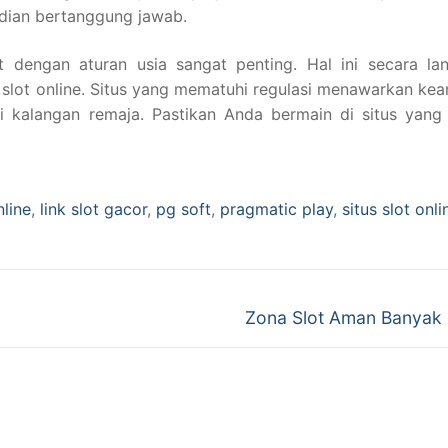
dian bertanggung jawab.
t dengan aturan usia sangat penting. Hal ini secara la
lot online. Situs yang mematuhi regulasi menawarkan ke
 kalangan remaja. Pastikan Anda bermain di situs yang
nline
,
link slot gacor
,
pg soft
,
pragmatic play
,
situs slot onli
Next
Zona Slot Aman Banyak 
post: