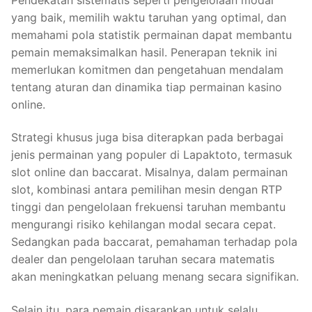
yang baik, memilih waktu taruhan yang optimal, dan
memahami pola statistik permainan dapat membantu
pemain memaksimalkan hasil. Penerapan teknik ini
memerlukan komitmen dan pengetahuan mendalam
tentang aturan dan dinamika tiap permainan kasino
online.
Strategi khusus juga bisa diterapkan pada berbagai
jenis permainan yang populer di Lapaktoto, termasuk
slot online dan baccarat. Misalnya, dalam permainan
slot, kombinasi antara pemilihan mesin dengan RTP
tinggi dan pengelolaan frekuensi taruhan membantu
mengurangi risiko kehilangan modal secara cepat.
Sedangkan pada baccarat, pemahaman terhadap pola
dealer dan pengelolaan taruhan secara matematis
akan meningkatkan peluang menang secara signifikan.
Selain itu, para pemain disarankan untuk selalu