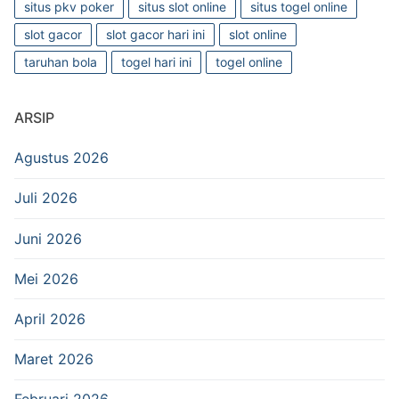
situs pkv poker
situs slot online
situs togel online
slot gacor
slot gacor hari ini
slot online
taruhan bola
togel hari ini
togel online
ARSIP
Agustus 2026
Juli 2026
Juni 2026
Mei 2026
April 2026
Maret 2026