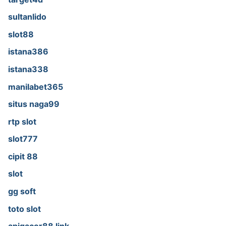
sultanlido
slot88
istana386
istana338
manilabet365
situs naga99
rtp slot
slot777
cipit 88
slot
gg soft
toto slot