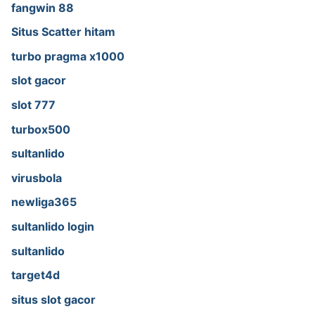
fangwin 88
Situs Scatter hitam
turbo pragma x1000
slot gacor
slot 777
turbox500
sultanlido
virusbola
newliga365
sultanlido login
sultanlido
target4d
situs slot gacor