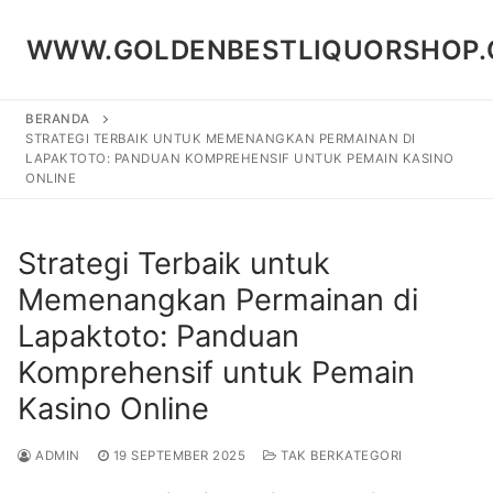
Lompat
ke
WWW.GOLDENBESTLIQUORSHOP
konten
BERANDA
Cari:
STRATEGI TERBAIK UNTUK MEMENANGKAN PERMAINAN DI
LAPAKTOTO: PANDUAN KOMPREHENSIF UNTUK PEMAIN KASINO
ONLINE
Strategi Terbaik untuk
Memenangkan Permainan di
Lapaktoto: Panduan
Komprehensif untuk Pemain
Kasino Online
ADMIN
19 SEPTEMBER 2025
TAK BERKATEGORI