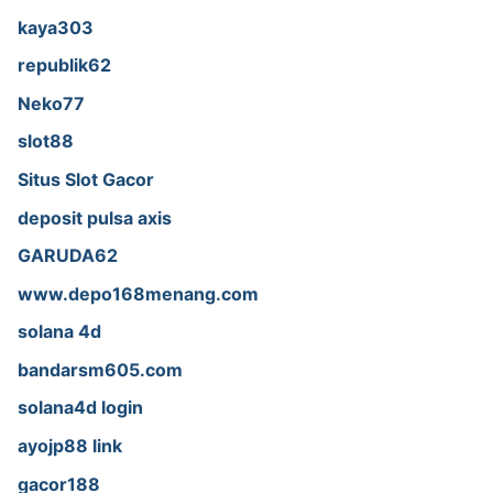
kaya303
republik62
Neko77
slot88
Situs Slot Gacor
deposit pulsa axis
GARUDA62
www.depo168menang.com
solana 4d
bandarsm605.com
solana4d login
ayojp88 link
gacor188