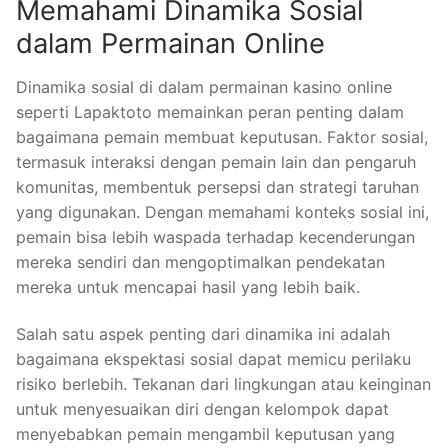
Memahami Dinamika Sosial
dalam Permainan Online
Dinamika sosial di dalam permainan kasino online
seperti Lapaktoto memainkan peran penting dalam
bagaimana pemain membuat keputusan. Faktor sosial,
termasuk interaksi dengan pemain lain dan pengaruh
komunitas, membentuk persepsi dan strategi taruhan
yang digunakan. Dengan memahami konteks sosial ini,
pemain bisa lebih waspada terhadap kecenderungan
mereka sendiri dan mengoptimalkan pendekatan
mereka untuk mencapai hasil yang lebih baik.
Salah satu aspek penting dari dinamika ini adalah
bagaimana ekspektasi sosial dapat memicu perilaku
risiko berlebih. Tekanan dari lingkungan atau keinginan
untuk menyesuaikan diri dengan kelompok dapat
menyebabkan pemain mengambil keputusan yang