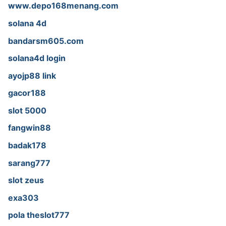
www.depo168menang.com
solana 4d
bandarsm605.com
solana4d login
ayojp88 link
gacor188
slot 5000
fangwin88
badak178
sarang777
slot zeus
exa303
pola theslot777