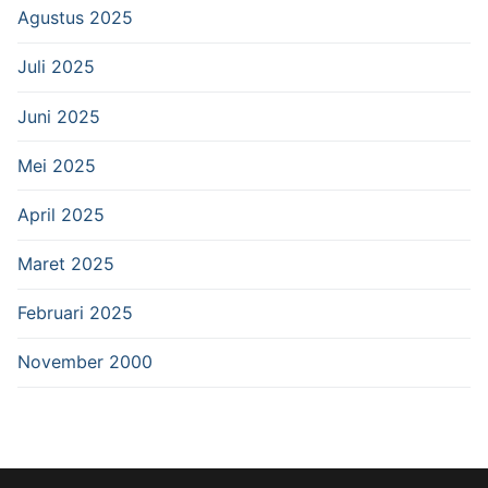
Agustus 2025
Juli 2025
Juni 2025
Mei 2025
April 2025
Maret 2025
Februari 2025
November 2000