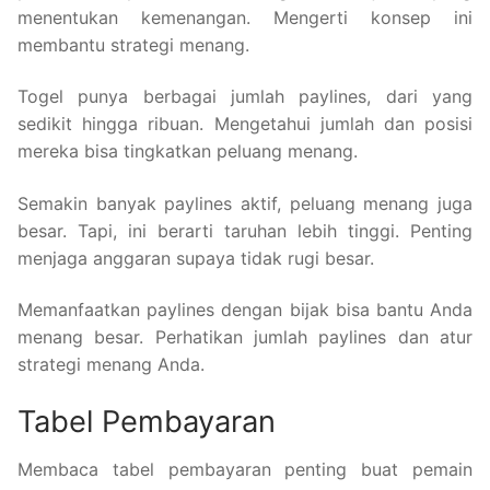
menentukan kemenangan. Mengerti konsep ini
membantu strategi menang.
Togel punya berbagai jumlah paylines, dari yang
sedikit hingga ribuan. Mengetahui jumlah dan posisi
mereka bisa tingkatkan peluang menang.
Semakin banyak paylines aktif, peluang menang juga
besar. Tapi, ini berarti taruhan lebih tinggi. Penting
menjaga anggaran supaya tidak rugi besar.
Memanfaatkan paylines dengan bijak bisa bantu Anda
menang besar. Perhatikan jumlah paylines dan atur
strategi menang Anda.
Tabel Pembayaran
Membaca tabel pembayaran penting buat pemain