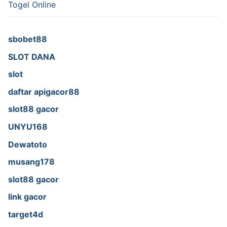
Togel Online
sbobet88
SLOT DANA
slot
daftar apigacor88
slot88 gacor
UNYU168
Dewatoto
musang178
slot88 gacor
link gacor
target4d