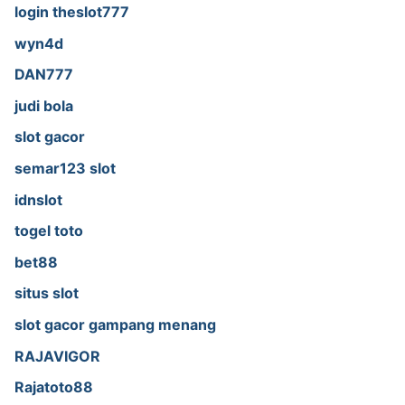
login theslot777
wyn4d
DAN777
judi bola
slot gacor
semar123 slot
idnslot
togel toto
bet88
situs slot
slot gacor gampang menang
RAJAVIGOR
Rajatoto88