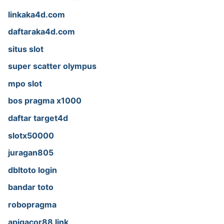
linkaka4d.com
daftaraka4d.com
situs slot
super scatter olympus
mpo slot
bos pragma x1000
daftar target4d
slotx50000
juragan805
dbltoto login
bandar toto
robopragma
apigacor88 link