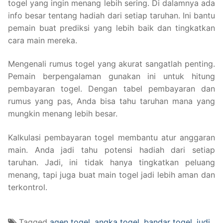
togel yang ingin menang lebih sering. Di dalamnya ada
info besar tentang hadiah dari setiap taruhan. Ini bantu
pemain buat prediksi yang lebih baik dan tingkatkan
cara main mereka.
Mengenali rumus togel yang akurat sangatlah penting.
Pemain berpengalaman gunakan ini untuk hitung
pembayaran togel. Dengan tabel pembayaran dan
rumus yang pas, Anda bisa tahu taruhan mana yang
mungkin menang lebih besar.
Kalkulasi pembayaran togel membantu atur anggaran
main. Anda jadi tahu potensi hadiah dari setiap
taruhan. Jadi, ini tidak hanya tingkatkan peluang
menang, tapi juga buat main togel jadi lebih aman dan
terkontrol.
Tagged
agen togel
,
angka togel
,
bandar togel
,
judi