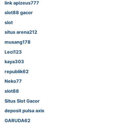
link apizeus777
slot88 gacor
slot
situs arena212
musang178
Leci123
kaya303
republik62
Neko77
slot88
Situs Slot Gacor
deposit pulsa axis
GARUDA62