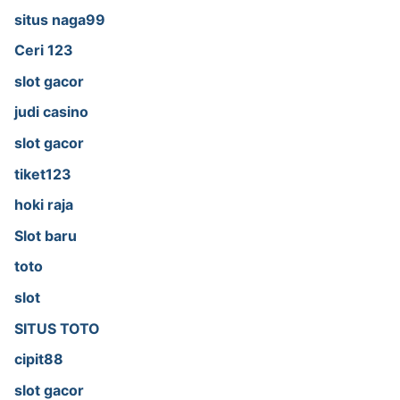
situs naga99
Ceri 123
slot gacor
judi casino
slot gacor
tiket123
hoki raja
Slot baru
toto
slot
SITUS TOTO
cipit88
slot gacor