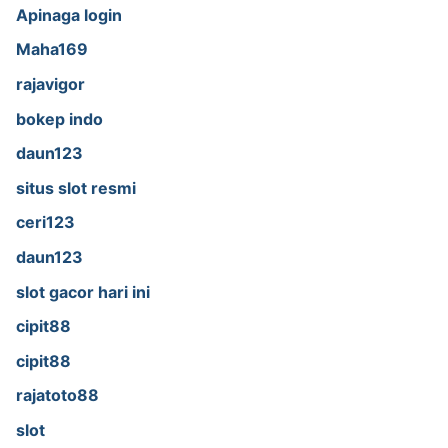
Apinaga login
Maha169
rajavigor
bokep indo
daun123
situs slot resmi
ceri123
daun123
slot gacor hari ini
cipit88
cipit88
rajatoto88
slot