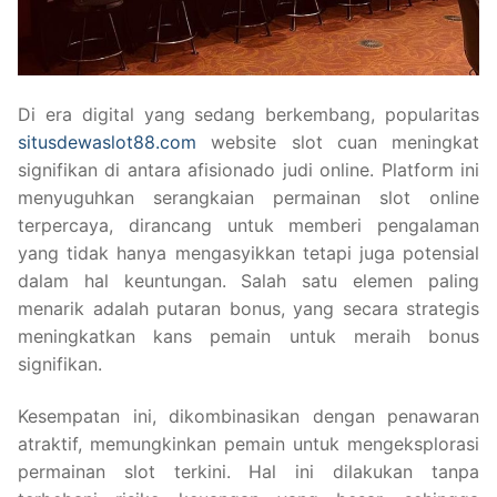
Di era digital yang sedang berkembang, popularitas
situsdewaslot88.com
website slot cuan meningkat
signifikan di antara afisionado judi online. Platform ini
menyuguhkan serangkaian permainan slot online
terpercaya, dirancang untuk memberi pengalaman
yang tidak hanya mengasyikkan tetapi juga potensial
dalam hal keuntungan. Salah satu elemen paling
menarik adalah putaran bonus, yang secara strategis
meningkatkan kans pemain untuk meraih bonus
signifikan.
Kesempatan ini, dikombinasikan dengan penawaran
atraktif, memungkinkan pemain untuk mengeksplorasi
permainan slot terkini. Hal ini dilakukan tanpa