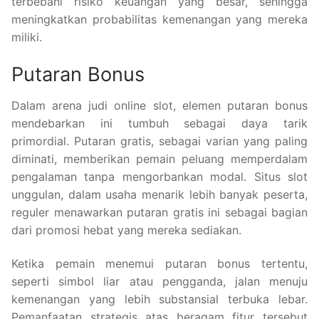
terbebani risiko keuangan yang besar, sehingga
meningkatkan probabilitas kemenangan yang mereka
miliki.
Putaran Bonus
Dalam arena judi online slot, elemen putaran bonus
mendebarkan ini tumbuh sebagai daya tarik
primordial. Putaran gratis, sebagai varian yang paling
diminati, memberikan pemain peluang memperdalam
pengalaman tanpa mengorbankan modal. Situs slot
unggulan, dalam usaha menarik lebih banyak peserta,
reguler menawarkan putaran gratis ini sebagai bagian
dari promosi hebat yang mereka sediakan.
Ketika pemain menemui putaran bonus tertentu,
seperti simbol liar atau pengganda, jalan menuju
kemenangan yang lebih substansial terbuka lebar.
Pemanfaatan strategis atas beragam fitur tersebut