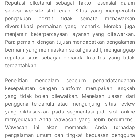
Reputasi diketahui sebagai faktor esensial dalam
seleksi website slot cuan. Situs yang memperoleh
pengakuan positif tidak semata menawarkan
diversifikasi permainan yang menarik. Mereka juga
menjamin keterpercayaan layanan yang ditawarkan.
Para pemain, dengan tujuan mendapatkan pengalaman
bermain yang memuaskan sekaligus adil, menganggap
reputasi situs sebagai penanda kualitas yang tidak
terbantahkan.
Penelitian mendalam sebelum penandatanganan
kesepakatan dengan platform merupakan langkah
yang tidak boleh dilewatkan. Menelaah ulasan dari
pengguna terdahulu atau mengunjungi situs review
yang dikhususkan pada segmentasi judi slot online
menyediakan Anda wawasan yang lebih berdimensi.
Wawasan ini akan memandu Anda terhadap
pengalaman umum dan tingkat kepuasan pengguna