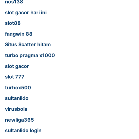
nos138
slot gacor hari ini
slot88
fangwin 88
Situs Scatter hitam
turbo pragma x1000
slot gacor
slot 777
turbox500
sultanlido
virusbola
newliga365
sultanlido login