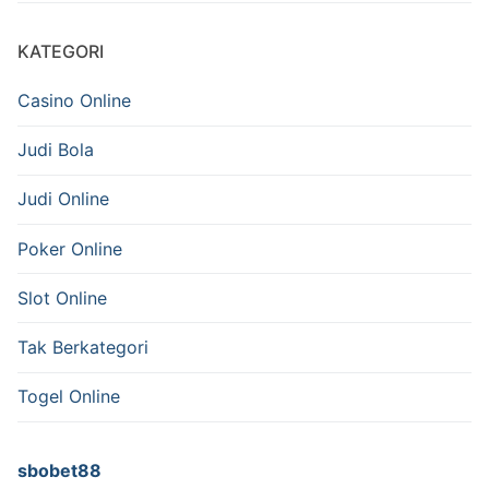
KATEGORI
Casino Online
Judi Bola
Judi Online
Poker Online
Slot Online
Tak Berkategori
Togel Online
sbobet88