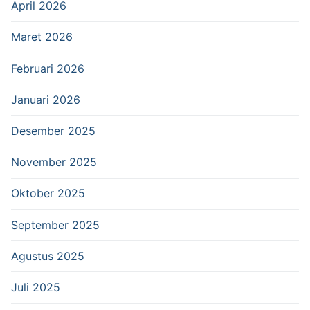
April 2026
Maret 2026
Februari 2026
Januari 2026
Desember 2025
November 2025
Oktober 2025
September 2025
Agustus 2025
Juli 2025