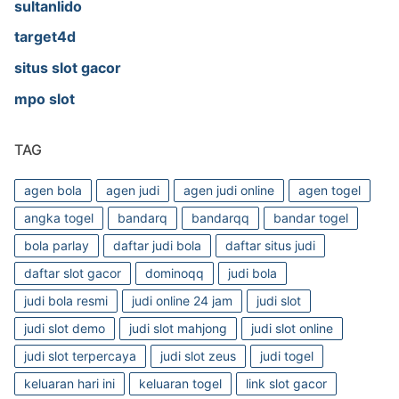
sultanlido
target4d
situs slot gacor
mpo slot
TAG
agen bola
agen judi
agen judi online
agen togel
angka togel
bandarq
bandarqq
bandar togel
bola parlay
daftar judi bola
daftar situs judi
daftar slot gacor
dominoqq
judi bola
judi bola resmi
judi online 24 jam
judi slot
judi slot demo
judi slot mahjong
judi slot online
judi slot terpercaya
judi slot zeus
judi togel
keluaran hari ini
keluaran togel
link slot gacor