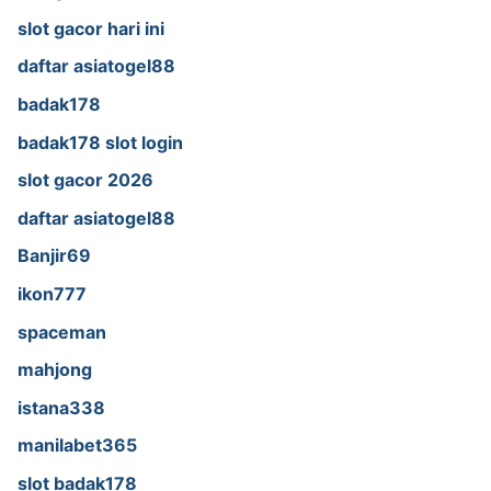
slot gacor hari ini
daftar asiatogel88
badak178
badak178 slot login
slot gacor 2026
daftar asiatogel88
Banjir69
ikon777
spaceman
mahjong
istana338
manilabet365
slot badak178