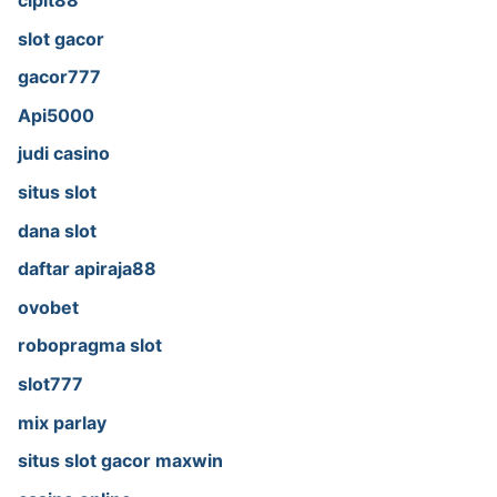
slot gacor
gacor777
Api5000
judi casino
situs slot
dana slot
daftar apiraja88
ovobet
robopragma slot
slot777
mix parlay
situs slot gacor maxwin