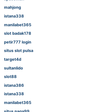
mahjong
istana338
manilabet365
slot badak178
petir777 login
situs slot pulsa
target4d
sultanlido
slot88
istana386
istana338
manilabet365
situs naga99