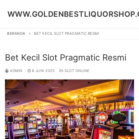
Lompat
ke
WWW.GOLDENBESTLIQUORSHOP
konten
BERANDA
BET KECIL SLOT PRAGMATIC RESMI
Cari:
Bet Kecil Slot Pragmatic Resmi
ADMIN
8 JUNI 2025
SLOT ONLINE