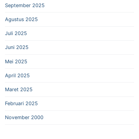
September 2025
Agustus 2025
Juli 2025
Juni 2025
Mei 2025
April 2025
Maret 2025
Februari 2025
November 2000