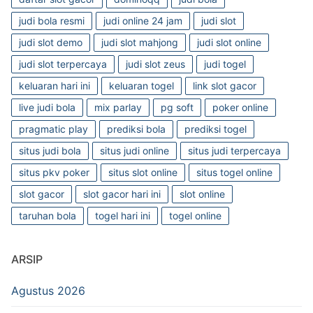
judi bola resmi
judi online 24 jam
judi slot
judi slot demo
judi slot mahjong
judi slot online
judi slot terpercaya
judi slot zeus
judi togel
keluaran hari ini
keluaran togel
link slot gacor
live judi bola
mix parlay
pg soft
poker online
pragmatic play
prediksi bola
prediksi togel
situs judi bola
situs judi online
situs judi terpercaya
situs pkv poker
situs slot online
situs togel online
slot gacor
slot gacor hari ini
slot online
taruhan bola
togel hari ini
togel online
ARSIP
Agustus 2026