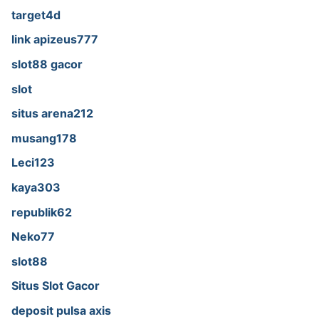
target4d
link apizeus777
slot88 gacor
slot
situs arena212
musang178
Leci123
kaya303
republik62
Neko77
slot88
Situs Slot Gacor
deposit pulsa axis