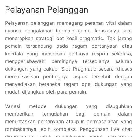
Pelayanan Pelanggan
Pelayanan pelanggan memegang peranan vital dalam
nuansa pengalaman bermain game, khususnya saat
menerapkan strategi bet kecil pragmatic. Tak jarang
pemain tersandung pada ragam pertanyaan atau
kendala yang mendesak perlunya respon seketika,
menggarisbawahi pentingnya tersedianya saluran
dukungan yang cakap. Slot Pragmatic secara khusus
merealisasikan pentingnya aspek tersebut dengan
menyediakan beraneka ragam opsi dukungan yang
mudah dijangkau oleh para pemain.
Variasi metode dukungan yang disuguhkan
memberikan kemudahan bagi pemain dalam
menuntaskan pertanyaan ataupun permasalahan yang
rombakannya lebih kompleks. Penggunaan live chat
dipersiapkan untuk penyelesaian cepat, sementara