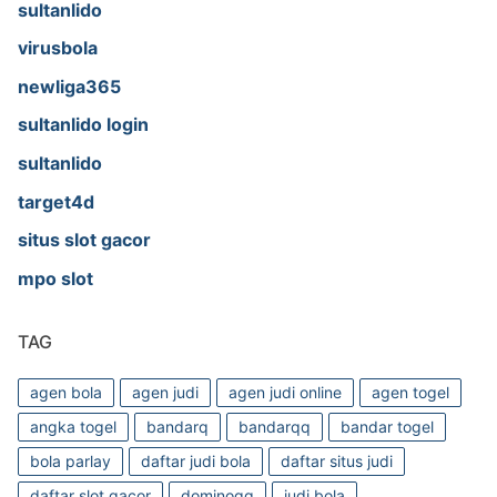
sultanlido
virusbola
newliga365
sultanlido login
sultanlido
target4d
situs slot gacor
mpo slot
TAG
agen bola
agen judi
agen judi online
agen togel
angka togel
bandarq
bandarqq
bandar togel
bola parlay
daftar judi bola
daftar situs judi
daftar slot gacor
dominoqq
judi bola