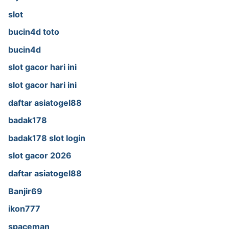
slot
bucin4d toto
bucin4d
slot gacor hari ini
slot gacor hari ini
daftar asiatogel88
badak178
badak178 slot login
slot gacor 2026
daftar asiatogel88
Banjir69
ikon777
spaceman