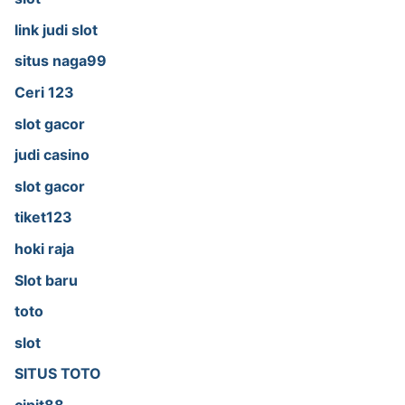
link judi slot
situs naga99
Ceri 123
slot gacor
judi casino
slot gacor
tiket123
hoki raja
Slot baru
toto
slot
SITUS TOTO
cipit88