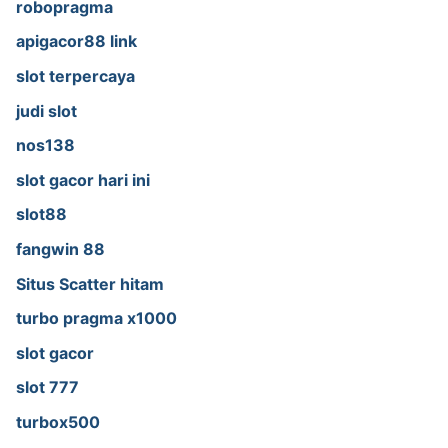
robopragma
apigacor88 link
slot terpercaya
judi slot
nos138
slot gacor hari ini
slot88
fangwin 88
Situs Scatter hitam
turbo pragma x1000
slot gacor
slot 777
turbox500