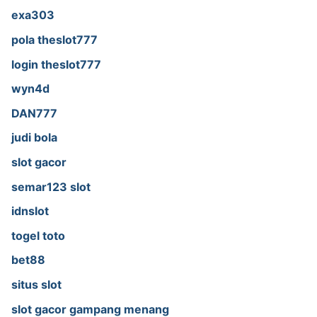
exa303
pola theslot777
login theslot777
wyn4d
DAN777
judi bola
slot gacor
semar123 slot
idnslot
togel toto
bet88
situs slot
slot gacor gampang menang