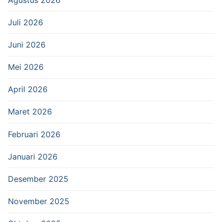
Juli 2026
Juni 2026
Mei 2026
April 2026
Maret 2026
Februari 2026
Januari 2026
Desember 2025
November 2025