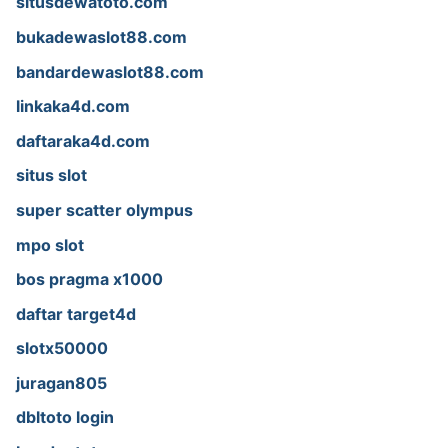
situsdewatoto.com
bukadewaslot88.com
bandardewaslot88.com
linkaka4d.com
daftaraka4d.com
situs slot
super scatter olympus
mpo slot
bos pragma x1000
daftar target4d
slotx50000
juragan805
dbltoto login