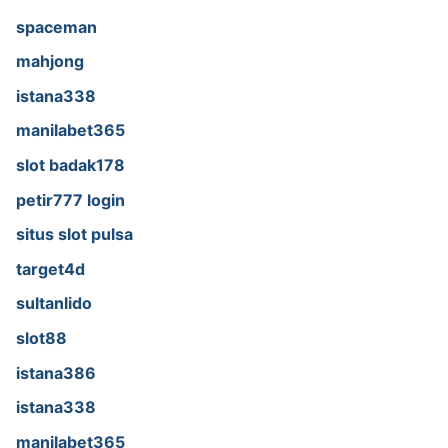
spaceman
mahjong
istana338
manilabet365
slot badak178
petir777 login
situs slot pulsa
target4d
sultanlido
slot88
istana386
istana338
manilabet365