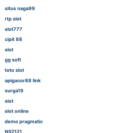
situs naga99
rtp slot
slot777
cipit 88
slot
gg soft
toto slot
apigacor88 link
surga19
slot
slot online
demo pragmatic
NS2121