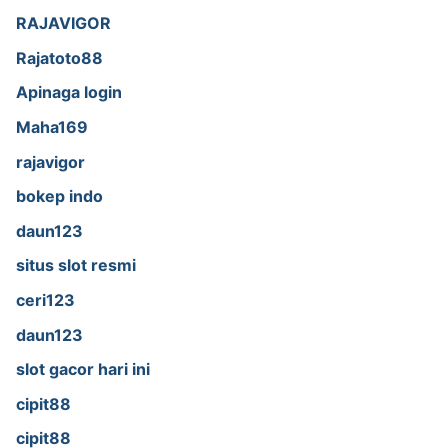
RAJAVIGOR
Rajatoto88
Apinaga login
Maha169
rajavigor
bokep indo
daun123
situs slot resmi
ceri123
daun123
slot gacor hari ini
cipit88
cipit88