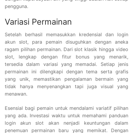
pengguna.
Variasi Permainan
Setelah berhasil memasukkan kredensial dan login
akun slot, para pemain disuguhkan dengan aneka
ragam pilihan permainan. Dari slot klasik hingga video
slot, lengkap dengan fitur bonus yang menarik,
tersedia dalam variasi yang memadai. Setiap jenis
permainan ini dilengkapi dengan tema serta grafis
yang unik, memastikan pengalaman bermain yang
tidak hanya menyenangkan tapi juga visual yang
menawan.
Esensial bagi pemain untuk mendalami variatif pilihan
yang ada. Investasi waktu untuk memahami panduan
login akun slot akan nenjadi keuntungan dalam
penemuan permainan baru yang memikat. Dengan