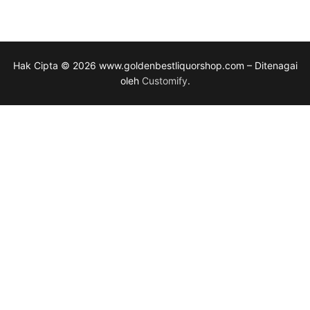
Hak Cipta © 2026 www.goldenbestliquorshop.com – Ditenagai
oleh
Customify
.