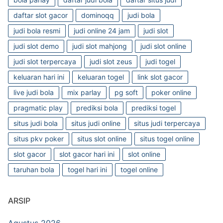
daftar slot gacor
dominoqq
judi bola
judi bola resmi
judi online 24 jam
judi slot
judi slot demo
judi slot mahjong
judi slot online
judi slot terpercaya
judi slot zeus
judi togel
keluaran hari ini
keluaran togel
link slot gacor
live judi bola
mix parlay
pg soft
poker online
pragmatic play
prediksi bola
prediksi togel
situs judi bola
situs judi online
situs judi terpercaya
situs pkv poker
situs slot online
situs togel online
slot gacor
slot gacor hari ini
slot online
taruhan bola
togel hari ini
togel online
ARSIP
Agustus 2026