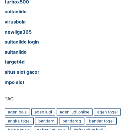
turbox500
sultanlido
virusbola
newliga365
sultanlido login
sultanlido
target4d
situs slot gacor
mpo slot
TAG
agen bola
agen judi
agen judi online
agen togel
angka togel
bandarq
bandarqq
bandar togel
bola parlay
daftar judi bola
daftar situs judi