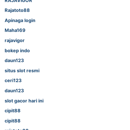
RAJAVIGOR
Rajatoto88
Apinaga login
Maha169
rajavigor
bokep indo
daun123
situs slot resmi
ceri123
daun123
slot gacor hari ini
cipit88
cipit88