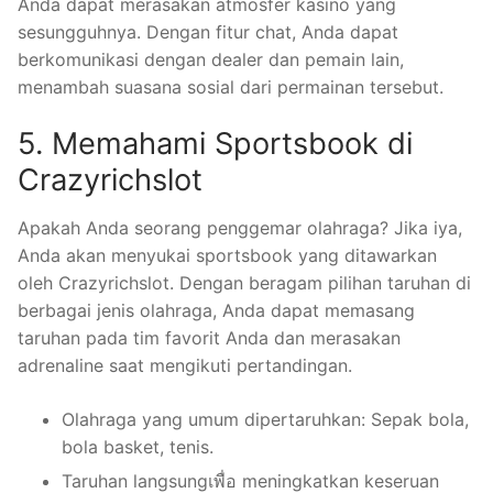
Anda dapat merasakan atmosfer kasino yang
sesungguhnya. Dengan fitur chat, Anda dapat
berkomunikasi dengan dealer dan pemain lain,
menambah suasana sosial dari permainan tersebut.
5. Memahami Sportsbook di
Crazyrichslot
Apakah Anda seorang penggemar olahraga? Jika iya,
Anda akan menyukai sportsbook yang ditawarkan
oleh Crazyrichslot. Dengan beragam pilihan taruhan di
berbagai jenis olahraga, Anda dapat memasang
taruhan pada tim favorit Anda dan merasakan
adrenaline saat mengikuti pertandingan.
Olahraga yang umum dipertaruhkan: Sepak bola,
bola basket, tenis.
Taruhan langsungเพื่อ meningkatkan keseruan