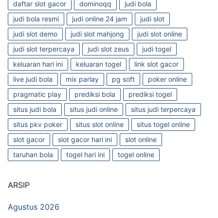
daftar slot gacor
dominoqq
judi bola
judi bola resmi
judi online 24 jam
judi slot
judi slot demo
judi slot mahjong
judi slot online
judi slot terpercaya
judi slot zeus
judi togel
keluaran hari ini
keluaran togel
link slot gacor
live judi bola
mix parlay
pg soft
poker online
pragmatic play
prediksi bola
prediksi togel
situs judi bola
situs judi online
situs judi terpercaya
situs pkv poker
situs slot online
situs togel online
slot gacor
slot gacor hari ini
slot online
taruhan bola
togel hari ini
togel online
ARSIP
Agustus 2026