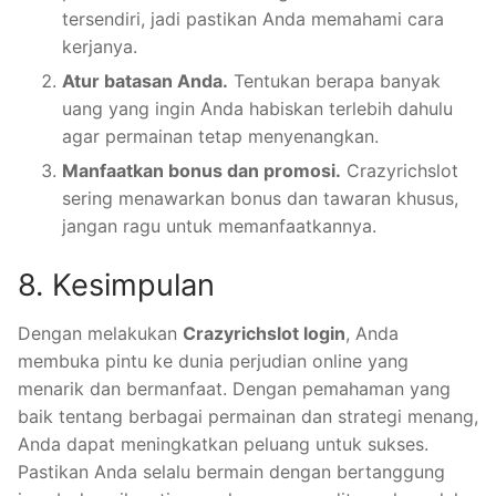
tersendiri, jadi pastikan Anda memahami cara
kerjanya.
Atur batasan Anda.
Tentukan berapa banyak
uang yang ingin Anda habiskan terlebih dahulu
agar permainan tetap menyenangkan.
Manfaatkan bonus dan promosi.
Crazyrichslot
sering menawarkan bonus dan tawaran khusus,
jangan ragu untuk memanfaatkannya.
8. Kesimpulan
Dengan melakukan
Crazyrichslot login
, Anda
membuka pintu ke dunia perjudian online yang
menarik dan bermanfaat. Dengan pemahaman yang
baik tentang berbagai permainan dan strategi menang,
Anda dapat meningkatkan peluang untuk sukses.
Pastikan Anda selalu bermain dengan bertanggung