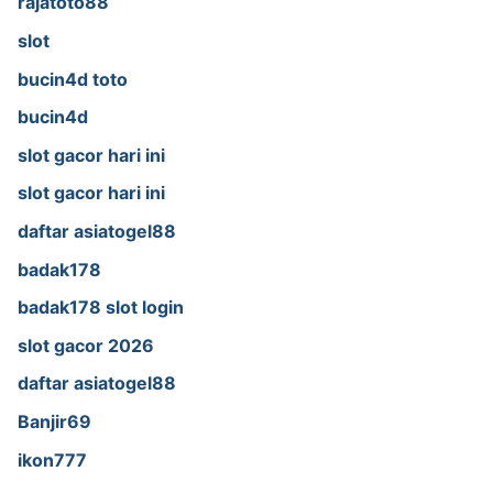
rajatoto88
slot
bucin4d toto
bucin4d
slot gacor hari ini
slot gacor hari ini
daftar asiatogel88
badak178
badak178 slot login
slot gacor 2026
daftar asiatogel88
Banjir69
ikon777