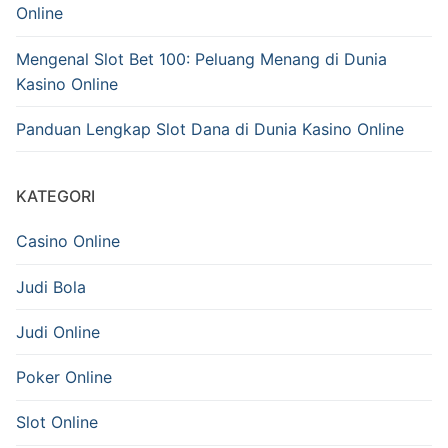
Online
Mengenal Slot Bet 100: Peluang Menang di Dunia
Kasino Online
Panduan Lengkap Slot Dana di Dunia Kasino Online
KATEGORI
Casino Online
Judi Bola
Judi Online
Poker Online
Slot Online