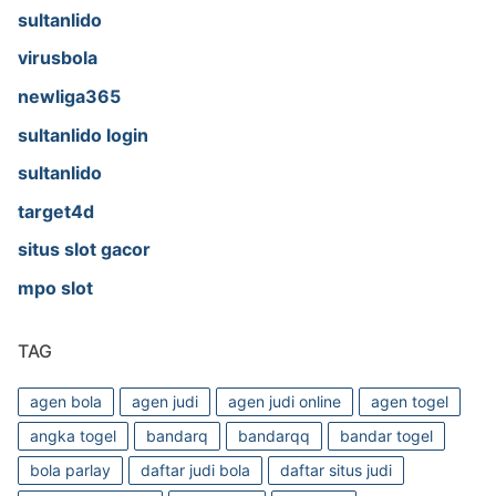
sultanlido
virusbola
newliga365
sultanlido login
sultanlido
target4d
situs slot gacor
mpo slot
TAG
agen bola
agen judi
agen judi online
agen togel
angka togel
bandarq
bandarqq
bandar togel
bola parlay
daftar judi bola
daftar situs judi