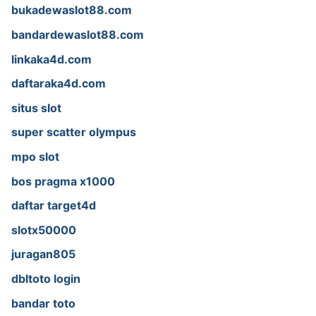
bukadewaslot88.com
bandardewaslot88.com
linkaka4d.com
daftaraka4d.com
situs slot
super scatter olympus
mpo slot
bos pragma x1000
daftar target4d
slotx50000
juragan805
dbltoto login
bandar toto