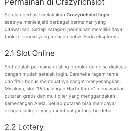
Permainan di Crazyrichslot
Setelah berhasil melakukan
Crazyrichslot login
,
saatnya menjelajahi berbagai permainan yang
ditawarkan. Setiap kategori permainan memiliki daya
tarik tersendiri yang menanti untuk Anda eksplorasi.
2.1 Slot Online
Slot adalah permainan paling populer dan bisa diakses
dengan mudah setelah login. Beraneka ragam tema
dan fitur bonus membuatnya sangat menyenangkan.
Misalnya, slot “Petualangan Harta Karun” menawarkan
putaran gratis dan multiplier yang menggandakan
kemenangan Anda. Setiap putaran bisa membayar
dengan jackpot yang membuat jantung berdebar.
2.2 Lottery