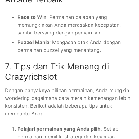
Race to Win
: Permainan balapan yang
memungkinkan Anda merasakan kecepatan,
sambil bersaing dengan pemain lain.
Puzzel Mania
: Mengasah otak Anda dengan
permainan puzzel yang menantang.
7. Tips dan Trik Menang di
Crazyrichslot
Dengan banyaknya pilihan permainan, Anda mungkin
wondering bagaimana cara meraih kemenangan lebih
konsisten. Berikut adalah beberapa tips untuk
membantu Anda:
Pelajari permainan yang Anda pilih.
Setiap
permainan memiliki strategi dan keunikan