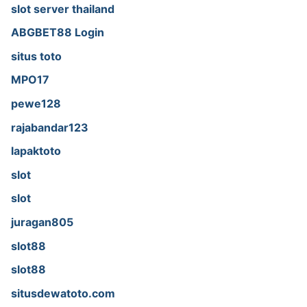
slot server thailand
ABGBET88 Login
situs toto
MPO17
pewe128
rajabandar123
lapaktoto
slot
slot
juragan805
slot88
slot88
situsdewatoto.com