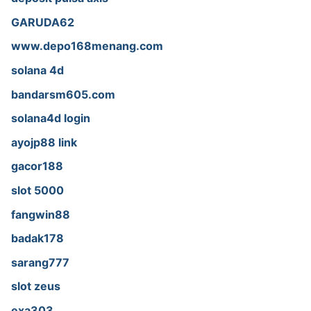
GARUDA62
www.depo168menang.com
solana 4d
bandarsm605.com
solana4d login
ayojp88 link
gacor188
slot 5000
fangwin88
badak178
sarang777
slot zeus
exa303