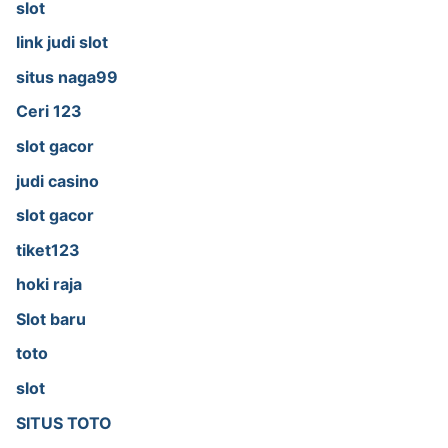
slot
link judi slot
situs naga99
Ceri 123
slot gacor
judi casino
slot gacor
tiket123
hoki raja
Slot baru
toto
slot
SITUS TOTO