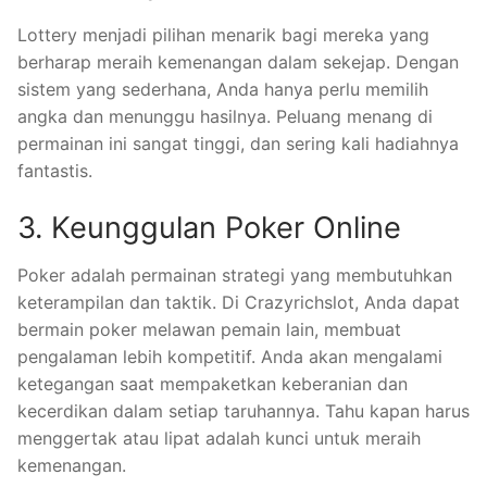
Lottery menjadi pilihan menarik bagi mereka yang
berharap meraih kemenangan dalam sekejap. Dengan
sistem yang sederhana, Anda hanya perlu memilih
angka dan menunggu hasilnya. Peluang menang di
permainan ini sangat tinggi, dan sering kali hadiahnya
fantastis.
3. Keunggulan Poker Online
Poker adalah permainan strategi yang membutuhkan
keterampilan dan taktik. Di Crazyrichslot, Anda dapat
bermain poker melawan pemain lain, membuat
pengalaman lebih kompetitif. Anda akan mengalami
ketegangan saat mempaketkan keberanian dan
kecerdikan dalam setiap taruhannya. Tahu kapan harus
menggertak atau lipat adalah kunci untuk meraih
kemenangan.