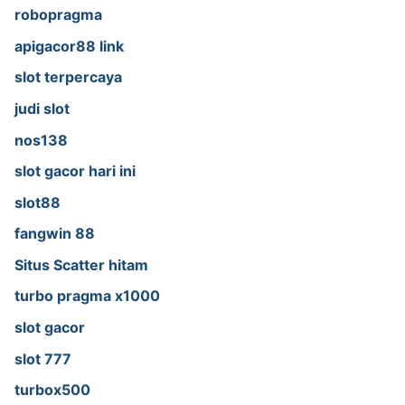
robopragma
apigacor88 link
slot terpercaya
judi slot
nos138
slot gacor hari ini
slot88
fangwin 88
Situs Scatter hitam
turbo pragma x1000
slot gacor
slot 777
turbox500