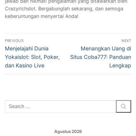
jawab dan nikmati pengalaman yang ditawarkan oleh
Crazyrichslot. Bergabunglah sekarang, dan semoga
keberuntungan menyertai Anda!
Navigasi
PREVIOUS
NEXT
pos
Previous
Next
Menjelajahi Dunia
Menangkan Uang di
post:
post:
Yokaislot: Slot, Poker,
Situs Coba777: Panduan
dan Kasino Live
Lengkap
Cari:
Agustus 2026