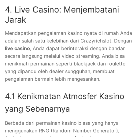
4. Live Casino: Menjembatani
Jarak
Mendapatkan pengalaman kasino nyata di rumah Anda
adalah salah satu kelebihan dari Crazyrichslot. Dengan
live casino
, Anda dapat berinteraksi dengan bandar
secara langsung melalui video streaming. Anda bisa
menikmati permainan seperti blackjack dan roulette
yang dipandu oleh dealer sungguhan, membuat
pengalaman bermain lebih mengesankan.
4.1 Kenikmatan Atmosfer Kasino
yang Sebenarnya
Berbeda dari permainan kasino biasa yang hanya
menggunakan RNG (Random Number Generator),