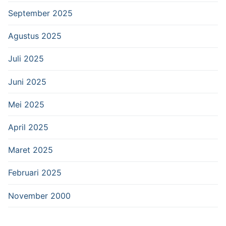
September 2025
Agustus 2025
Juli 2025
Juni 2025
Mei 2025
April 2025
Maret 2025
Februari 2025
November 2000