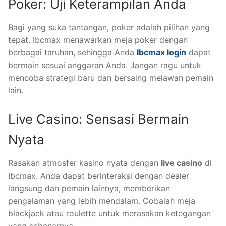
Poker: Uji Keterampilan Anda
Bagi yang suka tantangan, poker adalah pilihan yang
tepat. Ibcmax menawarkan meja poker dengan
berbagai taruhan, sehingga Anda
Ibcmax login
dapat
bermain sesuai anggaran Anda. Jangan ragu untuk
mencoba strategi baru dan bersaing melawan pemain
lain.
Live Casino: Sensasi Bermain
Nyata
Rasakan atmosfer kasino nyata dengan
live casino
di
Ibcmax. Anda dapat berinteraksi dengan dealer
langsung dan pemain lainnya, memberikan
pengalaman yang lebih mendalam. Cobalah meja
blackjack atau roulette untuk merasakan ketegangan