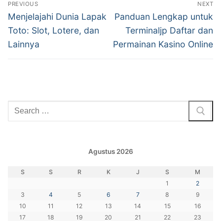
Navigasi
PREVIOUS
NEXT
pos
Previous
Next
Menjelajahi Dunia Lapak
Panduan Lengkap untuk
post:
post:
Toto: Slot, Lotere, dan
Terminaljp Daftar dan
Lainnya
Permainan Kasino Online
Cari:
Agustus 2026
S
S
R
K
J
S
M
1
2
3
4
5
6
7
8
9
10
11
12
13
14
15
16
17
18
19
20
21
22
23