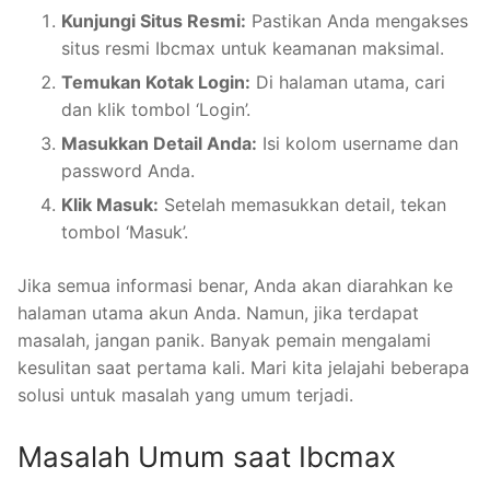
Kunjungi Situs Resmi:
Pastikan Anda mengakses
situs resmi Ibcmax untuk keamanan maksimal.
Temukan Kotak Login:
Di halaman utama, cari
dan klik tombol ‘Login’.
Masukkan Detail Anda:
Isi kolom username dan
password Anda.
Klik Masuk:
Setelah memasukkan detail, tekan
tombol ‘Masuk’.
Jika semua informasi benar, Anda akan diarahkan ke
halaman utama akun Anda. Namun, jika terdapat
masalah, jangan panik. Banyak pemain mengalami
kesulitan saat pertama kali. Mari kita jelajahi beberapa
solusi untuk masalah yang umum terjadi.
Masalah Umum saat Ibcmax