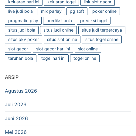
keluaran hari ini
keluaran togel
link slot gacor
live judi bola
mix parlay
pg soft
poker online
pragmatic play
prediksi bola
prediksi togel
situs judi bola
situs judi online
situs judi terpercaya
situs pkv poker
situs slot online
situs togel online
slot gacor
slot gacor hari ini
slot online
taruhan bola
togel hari ini
togel online
ARSIP
Agustus 2026
Juli 2026
Juni 2026
Mei 2026