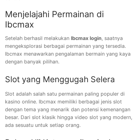
Menjelajahi Permainan di
Ibcmax
Setelah berhasil melakukan
Ibcmax login
, saatnya
mengeksplorasi berbagai permainan yang tersedia.
Ibcmax menawarkan pengalaman bermain yang kaya
dengan banyak pilihan.
Slot yang Menggugah Selera
Slot adalah salah satu permainan paling populer di
kasino online. Ibcmax memiliki berbagai jenis slot
dengan tema yang menarik dan potensi kemenangan
besar. Dari slot klasik hingga video slot yang modern,
ada sesuatu untuk setiap orang.