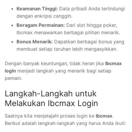
Keamanan Tinggi:
Data pribadi Anda terlindungi
dengan enkripsi canggih.
Beragam Permainan:
Dari slot hingga poker,
Ibcmax menawarkan berbagai pilihan menarik.
Bonus Menarik:
Dapatkan berbagai bonus yang
membuat setiap taruhan lebih mengasyikkan.
Dengan banyak keuntungan, tidak heran jika
Ibcmax
login
menjadi langkah yang menarik bagi setiap
pemain.
Langkah-Langkah untuk
Melakukan Ibcmax Login
Saatnya kita menjelajahi proses login ke
Ibcmax
.
Berikut adalah langkah-langkah yang harus Anda ikuti: