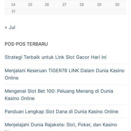
24
25
26
27
28
29
30
31
« Jul
POS-POS TERBARU
Strategi Terbaik untuk Link Slot Gacor Hari Ini
Menjalani Keseruan TIGER78 LINK Dalam Dunia Kasino
Online
Mengenal Slot Bet 100: Peluang Menang di Dunia
Kasino Online
Panduan Lengkap Slot Dana di Dunia Kasino Online
Menjelajahi Dunia Rajakete: Slot, Poker, dan Kasino