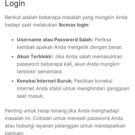
Login
Berikut adalah beberapa masalah yang mungkin Anda
hadapi saat melakukan
Ibcmax login
:
Username atau Password Salah:
Periksa
kembali apakah Anda mengetik dengan benar.
Akun Terblokir:
Jika Anda salah memasukkan
password beberapa kali, akun Anda mungkin
terblokir sementara.
Koneksi Internet Buruk:
Pastikan koneksi
internet Anda stabil untuk menghindari gangguan
saat masuk.
Penting untuk tetap tenang jika Anda menghadapi
masalah ini. Cobalah untuk mereset password Anda
atau hubungi layanan pelanggan untuk mendapatkan
bantuan.