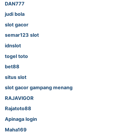
DAN777
judi bola
slot gacor
semar123 slot
idnslot
togel toto
bet88
situs slot
slot gacor gampang menang
RAJAVIGOR
Rajatoto88
Apinaga login
Maha169