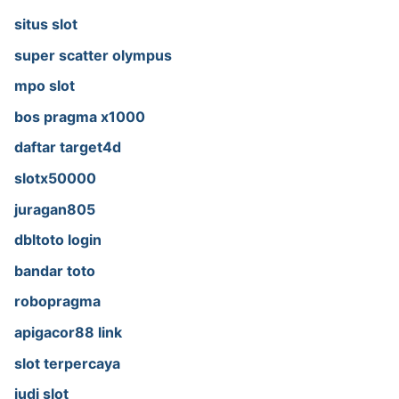
situs slot
super scatter olympus
mpo slot
bos pragma x1000
daftar target4d
slotx50000
juragan805
dbltoto login
bandar toto
robopragma
apigacor88 link
slot terpercaya
judi slot