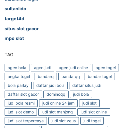
sultanlido
target4d
situs slot gacor
mpo slot
TAG
agen bola
agen judi
agen judi online
agen togel
angka togel
bandarq
bandarqq
bandar togel
bola parlay
daftar judi bola
daftar situs judi
daftar slot gacor
dominoqq
judi bola
judi bola resmi
judi online 24 jam
judi slot
judi slot demo
judi slot mahjong
judi slot online
judi slot terpercaya
judi slot zeus
judi togel