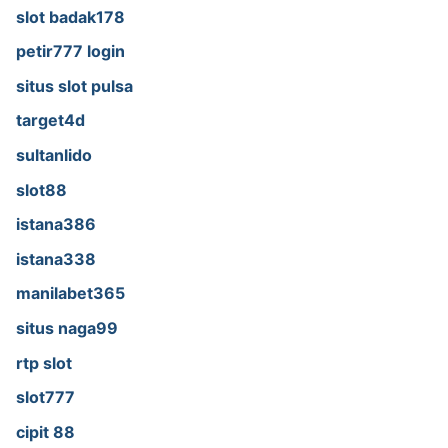
slot badak178
petir777 login
situs slot pulsa
target4d
sultanlido
slot88
istana386
istana338
manilabet365
situs naga99
rtp slot
slot777
cipit 88