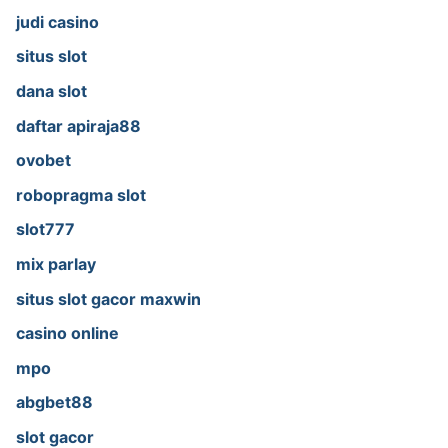
judi casino
situs slot
dana slot
daftar apiraja88
ovobet
robopragma slot
slot777
mix parlay
situs slot gacor maxwin
casino online
mpo
abgbet88
slot gacor