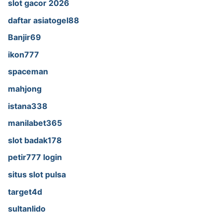
slot gacor 2026
daftar asiatogel88
Banjir69
ikon777
spaceman
mahjong
istana338
manilabet365
slot badak178
petir777 login
situs slot pulsa
target4d
sultanlido