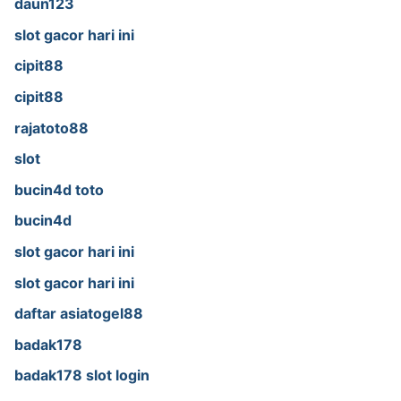
daun123
slot gacor hari ini
cipit88
cipit88
rajatoto88
slot
bucin4d toto
bucin4d
slot gacor hari ini
slot gacor hari ini
daftar asiatogel88
badak178
badak178 slot login