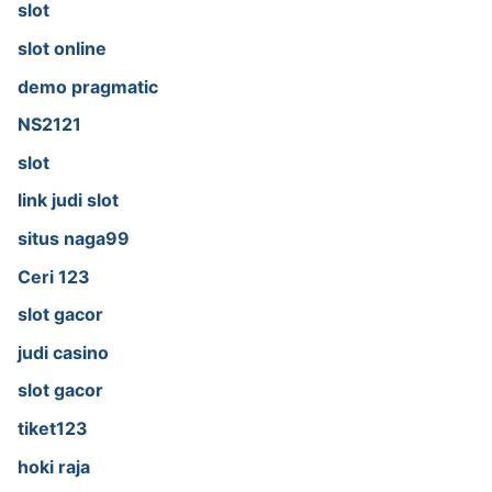
slot
slot online
demo pragmatic
NS2121
slot
link judi slot
situs naga99
Ceri 123
slot gacor
judi casino
slot gacor
tiket123
hoki raja