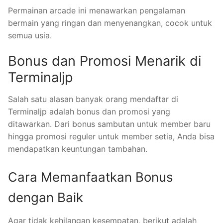
Permainan arcade ini menawarkan pengalaman
bermain yang ringan dan menyenangkan, cocok untuk
semua usia.
Bonus dan Promosi Menarik di
Terminaljp
Salah satu alasan banyak orang mendaftar di
Terminaljp adalah bonus dan promosi yang
ditawarkan. Dari bonus sambutan untuk member baru
hingga promosi reguler untuk member setia, Anda bisa
mendapatkan keuntungan tambahan.
Cara Memanfaatkan Bonus
dengan Baik
Agar tidak kehilangan kesempatan, berikut adalah