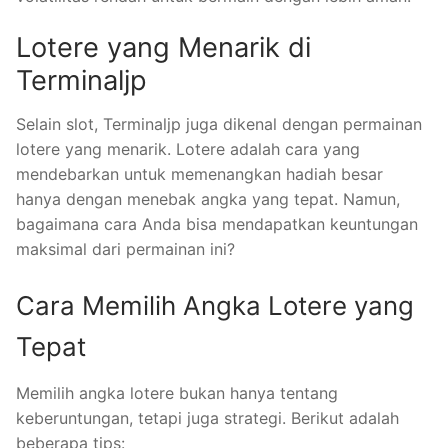
Lotere yang Menarik di
Terminaljp
Selain slot, Terminaljp juga dikenal dengan permainan
lotere yang menarik. Lotere adalah cara yang
mendebarkan untuk memenangkan hadiah besar
hanya dengan menebak angka yang tepat. Namun,
bagaimana cara Anda bisa mendapatkan keuntungan
maksimal dari permainan ini?
Cara Memilih Angka Lotere yang
Tepat
Memilih angka lotere bukan hanya tentang
keberuntungan, tetapi juga strategi. Berikut adalah
beberapa tips: