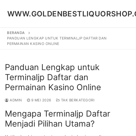
Lompat
ke
WWW.GOLDENBESTLIQUORSHOP
konten
BERANDA
Cari:
PANDUAN LENGKAP UNTUK TERMINALJP DAFTAR DAN
PERMAINAN KASINO ONLINE
Panduan Lengkap untuk
Terminaljp Daftar dan
Permainan Kasino Online
ADMIN
9 MEI 2026
TAK BERKATEGORI
Mengapa Terminaljp Daftar
Menjadi Pilihan Utama?