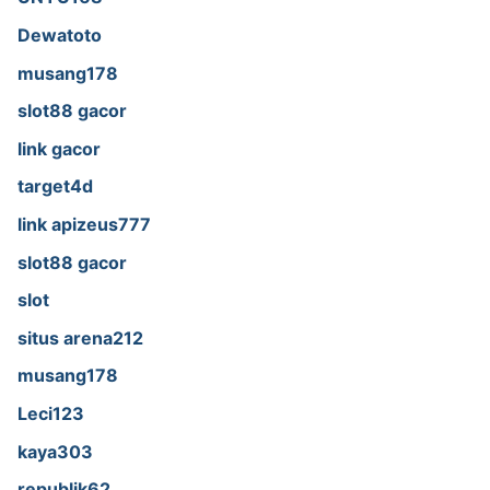
Dewatoto
musang178
slot88 gacor
link gacor
target4d
link apizeus777
slot88 gacor
slot
situs arena212
musang178
Leci123
kaya303
republik62