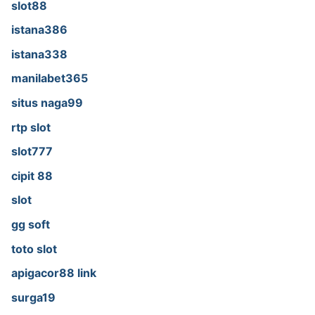
slot88
istana386
istana338
manilabet365
situs naga99
rtp slot
slot777
cipit 88
slot
gg soft
toto slot
apigacor88 link
surga19