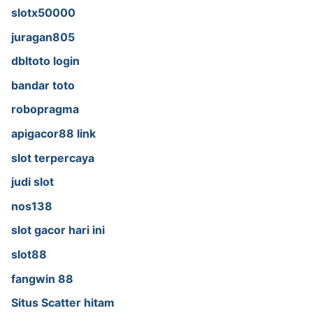
slotx50000
juragan805
dbltoto login
bandar toto
robopragma
apigacor88 link
slot terpercaya
judi slot
nos138
slot gacor hari ini
slot88
fangwin 88
Situs Scatter hitam