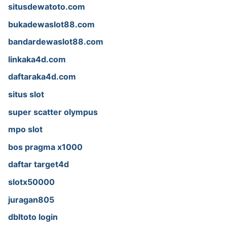
situsdewatoto.com
bukadewaslot88.com
bandardewaslot88.com
linkaka4d.com
daftaraka4d.com
situs slot
super scatter olympus
mpo slot
bos pragma x1000
daftar target4d
slotx50000
juragan805
dbltoto login