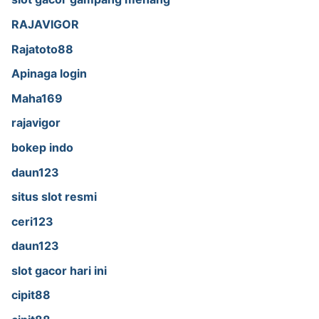
RAJAVIGOR
Rajatoto88
Apinaga login
Maha169
rajavigor
bokep indo
daun123
situs slot resmi
ceri123
daun123
slot gacor hari ini
cipit88