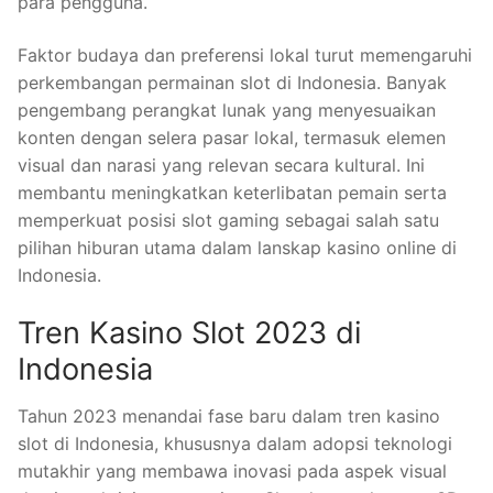
para pengguna.
Faktor budaya dan preferensi lokal turut memengaruhi
perkembangan permainan slot di Indonesia. Banyak
pengembang perangkat lunak yang menyesuaikan
konten dengan selera pasar lokal, termasuk elemen
visual dan narasi yang relevan secara kultural. Ini
membantu meningkatkan keterlibatan pemain serta
memperkuat posisi slot gaming sebagai salah satu
pilihan hiburan utama dalam lanskap kasino online di
Indonesia.
Tren Kasino Slot 2023 di
Indonesia
Tahun 2023 menandai fase baru dalam tren kasino
slot di Indonesia, khususnya dalam adopsi teknologi
mutakhir yang membawa inovasi pada aspek visual