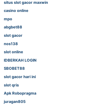
situs slot gacor maxwin
casino online
mpo
abgbet88
slot gacor
nos138
slot online
IDBERKAH LOGIN
SBOBET88
slot gacor hari ini
slot qris
Apk Robopragma
juragan805