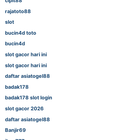
cipit88
rajatoto88
slot
bucin4d toto
bucin4d
slot gacor hari ini
slot gacor hari ini
daftar asiatogel88
badak178
badak178 slot login
slot gacor 2026
daftar asiatogel88
Banjir69